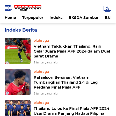
Home
Terpopuler
Indeks
BKSDA Sumbar
BMK
Home
Currently Browsing: Piala AFF 2024
olahraga
Vietnam Taklukkan Thailand, Raih
Gelar Juara Piala AFF 2024 dalam Duel
Sarat Drama
2 tahun yang lalu
olahraga
Rafaelson Bersinar: Vietnam
Tumbangkan Thailand 2-1 di Leg
Perdana Final Piala AFF
2 tahun yang lalu
olahraga
Thailand Lolos ke Final Piala AFF 2024
Usai Drama Panjang Hadapi Filipina