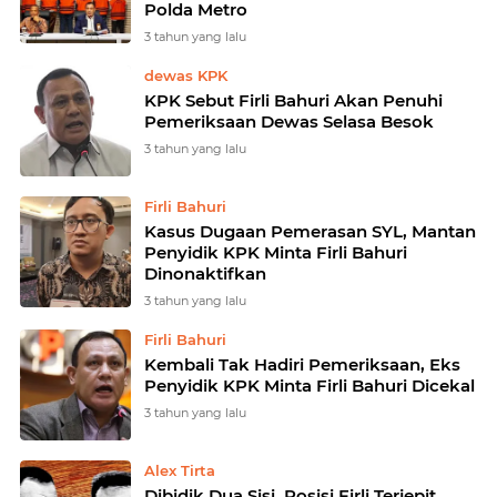
Polda Metro
3 tahun yang lalu
dewas KPK
KPK Sebut Firli Bahuri Akan Penuhi
Pemeriksaan Dewas Selasa Besok
3 tahun yang lalu
Firli Bahuri
Kasus Dugaan Pemerasan SYL, Mantan
Penyidik KPK Minta Firli Bahuri
Dinonaktifkan
3 tahun yang lalu
Firli Bahuri
Kembali Tak Hadiri Pemeriksaan, Eks
Penyidik KPK Minta Firli Bahuri Dicekal
3 tahun yang lalu
Alex Tirta
Dibidik Dua Sisi, Posisi Firli Terjepit