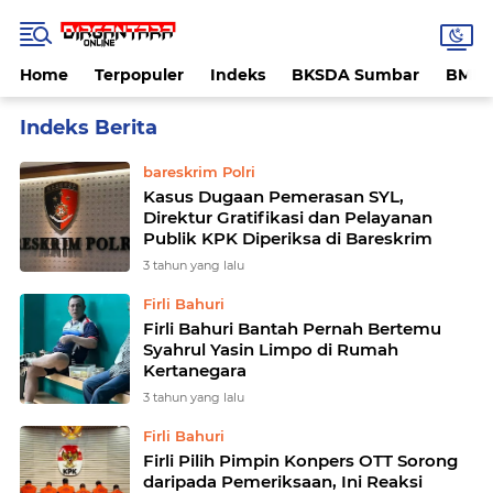
Home
Terpopuler
Indeks
BKSDA Sumbar
BMK
Home
Currently Browsing: Pemerasan SYL
bareskrim Polri
Kasus Dugaan Pemerasan SYL,
Direktur Gratifikasi dan Pelayanan
Publik KPK Diperiksa di Bareskrim
3 tahun yang lalu
Firli Bahuri
Firli Bahuri Bantah Pernah Bertemu
Syahrul Yasin Limpo di Rumah
Kertanegara
3 tahun yang lalu
Firli Bahuri
Firli Pilih Pimpin Konpers OTT Sorong
daripada Pemeriksaan, Ini Reaksi