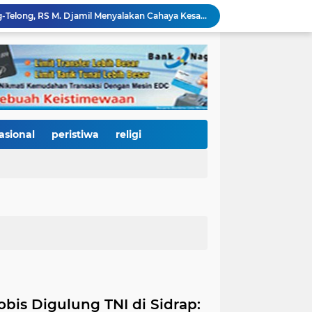
Di Balik Gemerlap Telong-Telong, RS M. Djamil Menyalakan Cahaya Kesadaran Kesehatan untuk Warga Padang
Pascabanjir, PUPR Kota Padang Gerak Cepat Pulihkan Irigasi Pertanian di Kuranji dan Pauh, Pasokan Air Sawah Jadi Prioritas
Padang Utara Tampilkan Kearifan Lokal di Festival Telong-Telong, Tradisi Malamang dan Potensi Seafood Curi Perhatian Ribuan Pengunjung
HJK Padang ke-357 Berubah Jadi Gerakan Kemanusiaan, Pemko Hadirkan "Road to Gastronomy Charity" untuk Bantu Korban Banjir
Dua Perwira Polresta Banda Aceh Dikabarkan Diamankan Mabes Polri, Dugaan Narkoba hingga Penyalahgunaan Wewenang Masih Menunggu Kepastian
Kurnia Nugraha Raih Indonesia Public Relations Top Leader 2026, Bukti Komitmen JNE Bangun Bisnis Berkelanjutan Lewat Komunikasi Berdampak
HJK Padang ke-357 Jadi Titik Balik Pendidikan, Pemko Padang Gandeng Universiti Kuala Lumpur Buka Jalan Beasiswa dan Kampus Internasional
KRI Teluk Kendari-518 Bersandar di Teluk Bayur, Hadiah Istimewa HJK Padang ke-357: Warga Diajak Naik Kapal Perang Gratis
asional
peristiwa
religi
International Symposium Kota Tua Padang Gaungkan Kolaborasi Dunia, Fadly Amran Ajak Selamatkan Batang Arau dan Wujudkan Pariwisata Berkelanjutan
Perkuat Tata Kelola Rumah Sakit Daerah, RS M. Djamil Dampingi RSUD dr. Sadikin Pariaman Wujudkan Layanan Kesehatan Berkualitas
bis Digulung TNI di Sidrap: