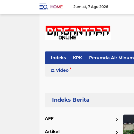
HOME
Jum'at
7 Agu 2026
Indeks
KPK
Perumda Air Minum
Video
Home
Currently Browsing: Passobis
AFF
Artikel