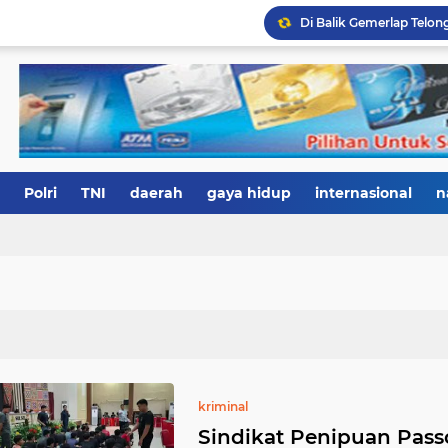
Polri
TNI
daerah
gaya hidup
internasional
n
kriminal
Sindikat Penipuan Passo