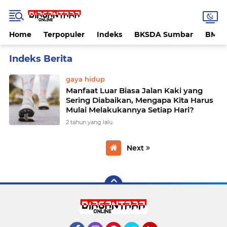
Home
Terpopuler
Indeks
BKSDA Sumbar
BMK
Home
Currently Browsing: Jalan kaki
gaya hidup
Manfaat Luar Biasa Jalan Kaki yang
Sering Diabaikan, Mengapa Kita Harus
Mulai Melakukannya Setiap Hari?
2 tahun yang lalu
Next