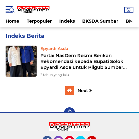
Home
Terpopuler
Indeks
BKSDA Sumbar
BMK
Home
Currently Browsing: Epyardi Asda
Epyardi Asda
Partai NasDem Resmi Berikan
Rekomendasi kepada Bupati Solok
Epyardi Asda untuk Pilgub Sumbar
2024
2 tahun yang lalu
Next