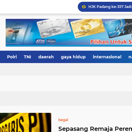
Polri
TNI
daerah
gaya hidup
internasional
n
begal
Sepasang Remaja Pere