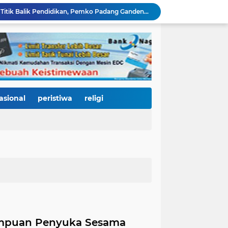
HJK Padang ke-357 Jadi Titik Balik Pendidikan, Pemko Padang Gandeng Universiti Kuala Lumpur Buka Jalan Beasiswa dan Kampus Internasional
KRI Teluk Kendari-518 Bersandar di Teluk Bayur, Hadiah Istimewa HJK Padang ke-357: Warga Diajak Naik Kapal Perang Gratis
International Symposium Kota Tua Padang Gaungkan Kolaborasi Dunia, Fadly Amran Ajak Selamatkan Batang Arau dan Wujudkan Pariwisata Berkelanjutan
2.334 Peserta Padati Auditorium UNP, Fadly Amran Ajak Dunia Pendidikan Bersatu Wujudkan 'Padang Juara' Berdaya Saing Global
3.000 Mahasiswa Baru UNP Ikuti Police Goes To Campus, Ditlantas Polda Sumbar Tanamkan Budaya Tertib Berlalu Lintas Sejak Hari Pertama Kuliah
Open Ship Kapal Teluk Kendari Diprediksi Diserbu Pengunjung, Trans Padang Ubah Rute Koridor 2 dan 4, Tarif Seluruh Koridor Cuma Rp1
Tak Gentar Medan Ekstrem, Tim Trisula Polres Solok Selatan Sisir Sungai Bangko, Police Line Dipasang di Lokasi Dugaan Tambang Emas Ilegal
Depan SMAN 2 Payakumbuh Jadi Lokasi Penangkapan, Satresnarkoba Amankan Terduga Penyalahguna Narkotika dengan Barang Bukti 12,58 Gram Ganja
asional
peristiwa
religi
Merah Putih Berkibar, 500 Bendera Dibagikan untuk Menyalakan Semangat Kemerdekaan di Dharmasraya
Kurnia Nugraha Raih Indonesia Public Relations Top Leader 2026, Bukti Komitmen JNE Bangun Bisnis Berkelanjutan Lewat Komunikasi Berdampak
mpuan Penyuka Sesama