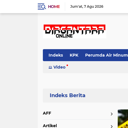
HOME
Jum'at
7 Agu 2026
Indeks
KPK
Perumda Air Minum
Video
Home
Currently Browsing: Begal perempuan
AFF
Artikel