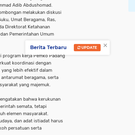
ammad Adib Abdushomad.
rombongan melakukan diskusi
uku, Umat Beragama, Ras,
a Direktorat Ketahanan
tik dan Pemerintahan Umum
×
Berita Terbaru
UPDATE
ri program kerja Pemko Padang
kuat koordinasi dengan
yang lebih efektif dalam
 antarumat beragama, serta
asyarakat yang majemuk.
 mengatakan bahwa kerukunan
rintah semata, tetapi
uh elemen masyarakat.
daya, dan adat istiadat harus
oh persatuan serta