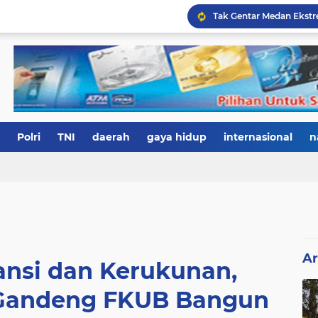
Polri
TNI
daerah
gaya hidup
internasional
n
Ar
ansi dan Kerukunan,
Gandeng FKUB Bangun