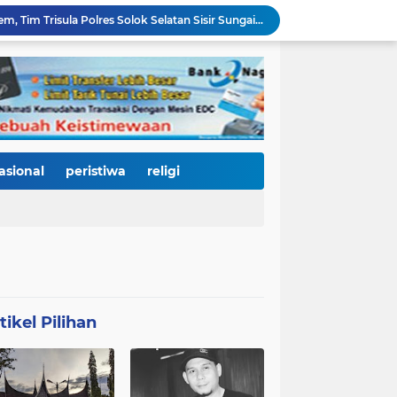
Depan SMAN 2 Payakumbuh Jadi Lokasi Penangkapan, Satresnarkoba Amankan Terduga Penyalahguna Narkotika dengan Barang Bukti 12,58 Gram Ganja
Merah Putih Berkibar, 500 Bendera Dibagikan untuk Menyalakan Semangat Kemerdekaan di Dharmasraya
Janji Bupati Annisa Mulai Terwujud, Pemkab Dharmasraya Benahi Jalan Pulau Punjung–Kampung Surau Sepanjang 5,6 Kilometer
Sambut HJK ke-357, Pemko Padang dan Kodaeral II Satukan Kekuatan Bersihkan Batang Arau, Gelar Bakti Sosial hingga Donor Darah untuk Warga
Dirut Perumda AM Kota Padang Gandeng HKI dan BPJN Sumbar Cari Solusi Kekeruhan Air Baku Sungai Paraku
Wakil Wali Kota Padang Dampingi Komisi V DPR RI Tinjau Jembatan Kalawi, Harapan Baru Percepatan Pemulihan Pascabanjir
Dua Atlet Muda SMPN 25 Padang Lolos ke O2SN Nasional, Siap Harumkan Nama Sumatera Barat
3.000 Mahasiswa Baru UNP Ikuti Police Goes To Campus, Ditlantas Polda Sumbar Tanamkan Budaya Tertib Berlalu Lintas Sejak Hari Pertama Kuliah
asional
peristiwa
religi
Open Ship Kapal Teluk Kendari Diprediksi Diserbu Pengunjung, Trans Padang Ubah Rute Koridor 2 dan 4, Tarif Seluruh Koridor Cuma Rp1
Tak Gentar Medan Ekstrem, Tim Trisula Polres Solok Selatan Sisir Sungai Bangko, Police Line Dipasang di Lokasi Dugaan Tambang Emas Ilegal
tikel Pilihan