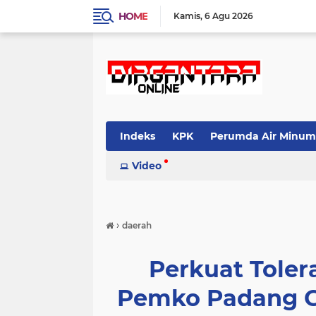
HOME
Kamis
6 Agu 2026
Indeks
KPK
Perumda Air Minum
Video
›
daerah
Perkuat Toler
Pemko Padang 