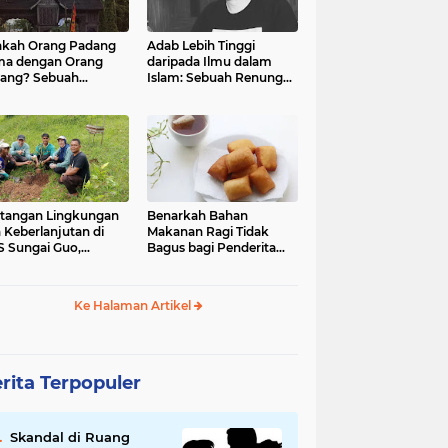
kah Orang Padang
Adab Lebih Tinggi
ma dengan Orang
daripada Ilmu dalam
ang? Sebuah
Islam: Sebuah Renungan
jelajahan Budaya
Mendalam
 Identitas
tangan Lingkungan
Benarkah Bahan
 Keberlanjutan di
Makanan Ragi Tidak
 Sungai Guo,
Bagus bagi Penderita
amatan Kuranji Kota
Asam Lambung?
ang, Propinsi
atera Barat
Ke Halaman Artikel
rita Terpopuler
Skandal di Ruang