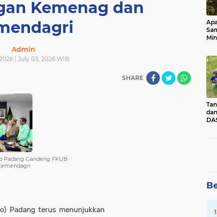
ngan Kemenag dan
mendagri
Apa
Sa
Min
Pen
Admin
dan
 2026 | July 03, 2026 WIB
SHARE
Tan
dan
DAS
Kec
Pad
Sum
mko Padang Gandeng FKUB
Kemendagri
Be
o) Padang terus menunjukkan