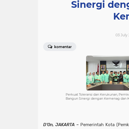
Sinergi de
Ke
03 July
komentar
Perkuat Toleransi dan Kerukunan, Pe
Bangun Sinergi dengan Kemenag dan 
D'On, JAKARTA
–
Pemerintah Kota (Pemk