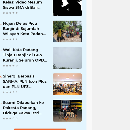
Kelas: Video Mesum
Siswa SMA di Bali
Viral, Hukuman dan
Penyesalan yang
Mengikuti
Hujan Deras Picu
Banjir di Sejumlah
Wilayah Kota Padang,
Warga Dievakuasi dan
Diminta Waspada
Banjir Susulan
Wali Kota Padang
Tinjau Banjir di Guo
Kuranji, Seluruh OPD
Disiagakan dan
Evakuasi Warga
Dipercepat
Sinergi Berbasis
SARMA, PLN Icon Plus
dan PLN UP3
Tanjungpinang
Perkuat Kolaborasi
Strategis
Suami Dilaporkan ke
Polresta Padang,
Diduga Paksa Istri
Layani Pria Lain
hingga Berulang Kali