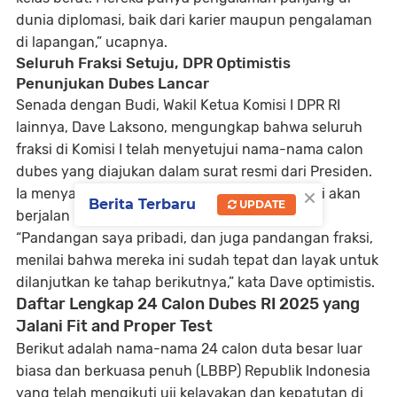
dunia diplomasi, baik dari karier maupun pengalaman
di lapangan,” ucapnya.
Seluruh Fraksi Setuju, DPR Optimistis
Penunjukan Dubes Lancar
Senada dengan Budi, Wakil Ketua Komisi I DPR RI
lainnya, Dave Laksono, mengungkap bahwa seluruh
fraksi di Komisi I telah menyetujui nama-nama calon
dubes yang diajukan dalam surat resmi dari Presiden.
×
Ia menyatakan keyakinannya bahwa proses ini akan
Berita Terbaru
UPDATE
berjalan mulus hingga tahap penetapan akhir.
“Pandangan saya pribadi, dan juga pandangan fraksi,
menilai bahwa mereka ini sudah tepat dan layak untuk
dilanjutkan ke tahap berikutnya,” kata Dave optimistis.
Daftar Lengkap 24 Calon Dubes RI 2025 yang
Jalani Fit and Proper Test
Berikut adalah nama-nama 24 calon duta besar luar
biasa dan berkuasa penuh (LBBP) Republik Indonesia
yang telah mengikuti uji kelayakan dan kepatutan di