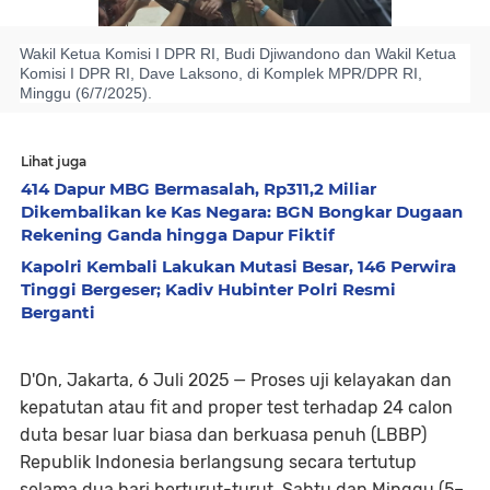
Wakil Ketua Komisi I DPR RI, Budi Djiwandono dan Wakil Ketua
Komisi I DPR RI, Dave Laksono, di Komplek MPR/DPR RI,
Minggu (6/7/2025).
Lihat juga
414 Dapur MBG Bermasalah, Rp311,2 Miliar
Dikembalikan ke Kas Negara: BGN Bongkar Dugaan
Rekening Ganda hingga Dapur Fiktif
Kapolri Kembali Lakukan Mutasi Besar, 146 Perwira
Tinggi Bergeser; Kadiv Hubinter Polri Resmi
Berganti
D'On, Jakarta, 6 Juli 2025
— Proses uji kelayakan dan
kepatutan atau
fit and proper test
terhadap 24 calon
duta besar luar biasa dan berkuasa penuh (LBBP)
Republik Indonesia berlangsung secara tertutup
selama dua hari berturut-turut, Sabtu dan Minggu (5–