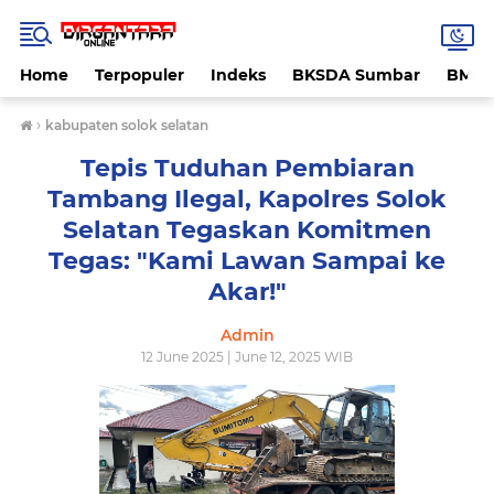
Home
Terpopuler
Indeks
BKSDA Sumbar
BMK
›
kabupaten solok selatan
Tepis Tuduhan Pembiaran
Tambang Ilegal, Kapolres Solok
Selatan Tegaskan Komitmen
Tegas: "Kami Lawan Sampai ke
Akar!"
Admin
12 June 2025 | June 12, 2025 WIB