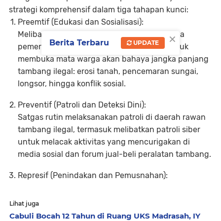
strategi komprehensif dalam
tiga tahapan kunci
:
Preemtif (Edukasi dan Sosialisasi):
×
Melibatkan tokoh masyarakat, pelajar, hingga
Berita Terbaru
UPDATE
pemerintah nagari, sosialisasi dilakukan untuk
membuka mata warga akan bahaya jangka panjang
tambang ilegal: erosi tanah, pencemaran sungai,
longsor, hingga konflik sosial.
Preventif (Patroli dan Deteksi Dini):
Satgas rutin melaksanakan patroli di daerah rawan
tambang ilegal, termasuk melibatkan patroli siber
untuk melacak aktivitas yang mencurigakan di
media sosial dan forum jual-beli peralatan tambang.
Represif (Penindakan dan Pemusnahan):
Lihat juga
Cabuli Bocah 12 Tahun di Ruang UKS Madrasah, IY