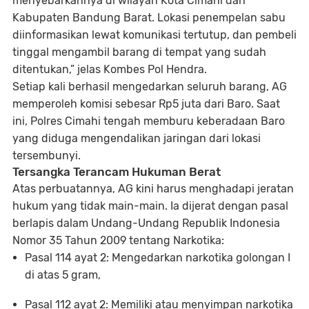
menyebarkannya di wilayah Kota Cimahi dan
Kabupaten Bandung Barat. Lokasi penempelan sabu
diinformasikan lewat komunikasi tertutup, dan pembeli
tinggal mengambil barang di tempat yang sudah
ditentukan,” jelas Kombes Pol Hendra.
Setiap kali berhasil mengedarkan seluruh barang, AG
memperoleh
komisi sebesar Rp5 juta
dari Baro. Saat
ini, Polres Cimahi tengah memburu keberadaan Baro
yang diduga mengendalikan jaringan dari lokasi
tersembunyi.
Tersangka Terancam Hukuman Berat
Atas perbuatannya, AG kini harus menghadapi jeratan
hukum yang tidak main-main. Ia dijerat dengan
pasal
berlapis
dalam Undang-Undang Republik Indonesia
Nomor 35 Tahun 2009 tentang Narkotika:
Pasal 114 ayat 2
: Mengedarkan narkotika golongan I
di atas 5 gram,
Pasal 112 ayat 2
: Memiliki atau menyimpan narkotika