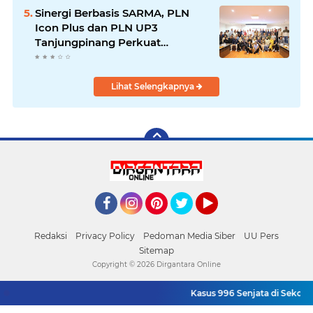
Pengendalian Bencana
Sinergi Berbasis SARMA, PLN
Icon Plus dan PLN UP3
Tanjungpinang Perkuat
Kolaborasi Strategis
Lihat Selengkapnya
Facebook
Instagram
Pinterest
Twitter
YouTube
Redaksi
Privacy Policy
Pedoman Media Siber
UU Pers
Sitemap
Copyright ©
2026 Dirgantara Online
Kasus 996 Senjata di Sekolah