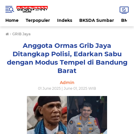
Home
Terpopuler
Indeks
BKSDA Sumbar
BMK
›
GRIB Jaya
Anggota Ormas Grib Jaya
Ditangkap Polisi, Edarkan Sabu
dengan Modus Tempel di Bandung
Barat
Admin
01 June 2025 | June 01, 2025 WIB