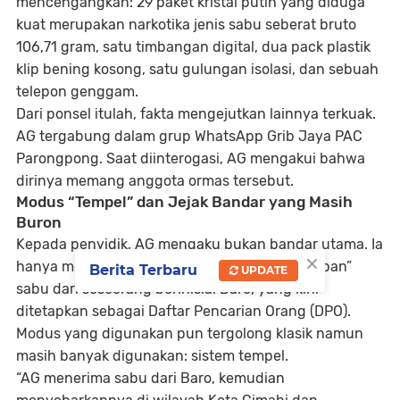
mencengangkan:
29 paket kristal putih
yang diduga
kuat merupakan narkotika jenis sabu seberat bruto
106,71 gram
, satu
timbangan digital
, dua
pack plastik
klip bening kosong
, satu
gulungan isolasi
, dan sebuah
telepon genggam
.
Dari ponsel itulah, fakta mengejutkan lainnya terkuak.
AG tergabung dalam
grup WhatsApp Grib Jaya PAC
Parongpong
. Saat diinterogasi, AG mengakui bahwa
dirinya memang anggota ormas tersebut.
Modus “Tempel” dan Jejak Bandar yang Masih
Buron
Kepada penyidik, AG mengaku bukan bandar utama. Ia
×
hanya menjadi perantara yang mendapat
“titipan”
Berita Terbaru
UPDATE
sabu dari seseorang berinisial Baro
, yang kini
ditetapkan sebagai
Daftar Pencarian Orang (DPO)
.
Modus yang digunakan pun tergolong klasik namun
masih banyak digunakan: sistem
tempel
.
“AG menerima sabu dari Baro, kemudian