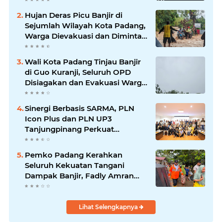
Hujan Deras Picu Banjir di
Sejumlah Wilayah Kota Padang,
Warga Dievakuasi dan Diminta
Waspada Banjir Susulan
Wali Kota Padang Tinjau Banjir
di Guo Kuranji, Seluruh OPD
Disiagakan dan Evakuasi Warga
Dipercepat
Sinergi Berbasis SARMA, PLN
Icon Plus dan PLN UP3
Tanjungpinang Perkuat
Kolaborasi Strategis
Pemko Padang Kerahkan
Seluruh Kekuatan Tangani
Dampak Banjir, Fadly Amran
Desak Percepatan Proyek
Pengendalian Bencana
Lihat Selengkapnya