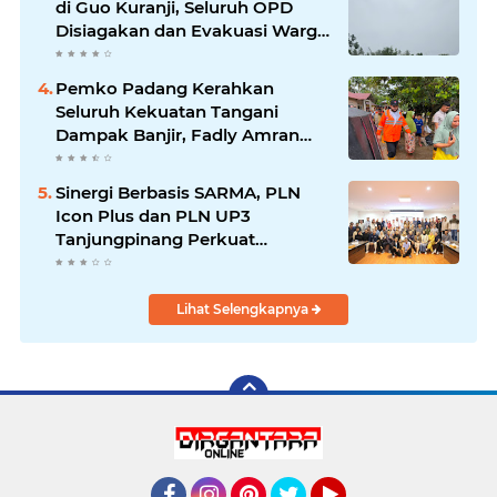
di Guo Kuranji, Seluruh OPD
Disiagakan dan Evakuasi Warga
Dipercepat
Pemko Padang Kerahkan
Seluruh Kekuatan Tangani
Dampak Banjir, Fadly Amran
Desak Percepatan Proyek
Pengendalian Bencana
Sinergi Berbasis SARMA, PLN
Icon Plus dan PLN UP3
Tanjungpinang Perkuat
Kolaborasi Strategis
Lihat Selengkapnya