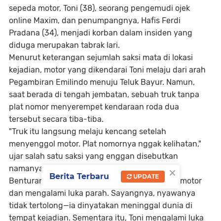
sepeda motor, Toni (38), seorang pengemudi ojek
online Maxim, dan penumpangnya, Hafis Ferdi
Pradana (34), menjadi korban dalam insiden yang
diduga merupakan tabrak lari.
Menurut keterangan sejumlah saksi mata di lokasi
kejadian, motor yang dikendarai Toni melaju dari arah
Pegambiran Emilindo menuju Teluk Bayur. Namun,
saat berada di tengah jembatan, sebuah truk tanpa
plat nomor menyerempet kendaraan roda dua
tersebut secara tiba-tiba.
"Truk itu langsung melaju kencang setelah
menyenggol motor. Plat nomornya nggak kelihatan,"
ujar salah satu saksi yang enggan disebutkan
×
namanya.
Berita Terbaru
UPDATE
Benturan keras membuat Hafis terlempar dari motor
dan mengalami luka parah. Sayangnya, nyawanya
tidak tertolong—ia dinyatakan meninggal dunia di
tempat kejadian. Sementara itu, Toni mengalami luka