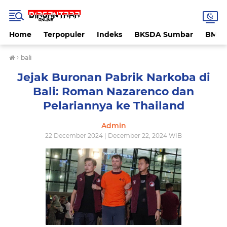
Home
Terpopuler
Indeks
BKSDA Sumbar
BMK
›
bali
Jejak Buronan Pabrik Narkoba di
Bali: Roman Nazarenco dan
Pelariannya ke Thailand
Admin
22 December 2024 | December 22, 2024 WIB