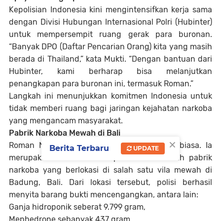
Kepolisian Indonesia kini mengintensifkan kerja sama
dengan Divisi Hubungan Internasional Polri (Hubinter)
untuk mempersempit ruang gerak para buronan.
“Banyak DPO (Daftar Pencarian Orang) kita yang masih
berada di Thailand,” kata Mukti. “Dengan bantuan dari
Hubinter, kami berharap bisa melanjutkan
penangkapan para buronan ini, termasuk Roman.”
Langkah ini menunjukkan komitmen Indonesia untuk
tidak memberi ruang bagi jaringan kejahatan narkoba
yang mengancam masyarakat.
Pabrik Narkoba Mewah di Bali
×
Roman Nazarenco bukan sekadar buronan biasa. Ia
Berita Terbaru
UPDATE
merupakan otak di balik operasional sebuah pabrik
narkoba yang berlokasi di salah satu vila mewah di
Badung, Bali. Dari lokasi tersebut, polisi berhasil
menyita barang bukti mencengangkan, antara lain:
Ganja hidroponik seberat 9.799 gram,
Mephedrone sebanyak 437 gram,