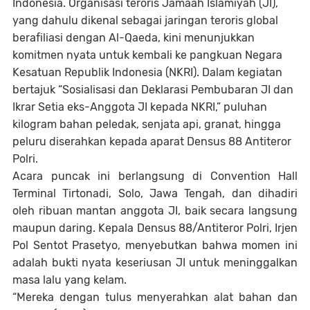
Indonesia. Organisasi teroris Jamaah Islamiyah (JI),
yang dahulu dikenal sebagai jaringan teroris global
berafiliasi dengan Al-Qaeda, kini menunjukkan
komitmen nyata untuk kembali ke pangkuan Negara
Kesatuan Republik Indonesia (NKRI). Dalam kegiatan
bertajuk “Sosialisasi dan Deklarasi Pembubaran JI dan
Ikrar Setia eks-Anggota JI kepada NKRI,” puluhan
kilogram bahan peledak, senjata api, granat, hingga
peluru diserahkan kepada aparat Densus 88 Antiteror
Polri.
Acara puncak ini berlangsung di Convention Hall
Terminal Tirtonadi, Solo, Jawa Tengah, dan dihadiri
oleh ribuan mantan anggota JI, baik secara langsung
maupun daring. Kepala Densus 88/Antiteror Polri, Irjen
Pol Sentot Prasetyo, menyebutkan bahwa momen ini
adalah bukti nyata keseriusan JI untuk meninggalkan
masa lalu yang kelam.
“Mereka dengan tulus menyerahkan alat bahan dan