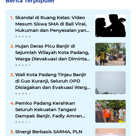
Berita Terpopuler
Skandal di Ruang Kelas: Video
Mesum Siswa SMA di Bali Viral,
Hukuman dan Penyesalan yang
Mengikuti
Hujan Deras Picu Banjir di
Sejumlah Wilayah Kota Padang,
Warga Dievakuasi dan Diminta
Waspada Banjir Susulan
Wali Kota Padang Tinjau Banjir
di Guo Kuranji, Seluruh OPD
Disiagakan dan Evakuasi Warga
Dipercepat
Pemko Padang Kerahkan
Seluruh Kekuatan Tangani
Dampak Banjir, Fadly Amran
Desak Percepatan Proyek
Pengendalian Bencana
Sinergi Berbasis SARMA, PLN