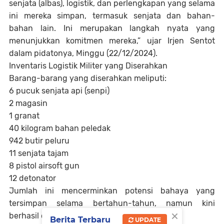
senjata (albas), logistik, dan perlengkapan yang selama
ini mereka simpan, termasuk senjata dan bahan-
bahan lain. Ini merupakan langkah nyata yang
menunjukkan komitmen mereka,” ujar Irjen Sentot
dalam pidatonya, Minggu (22/12/2024).
Inventaris Logistik Militer yang Diserahkan
Barang-barang yang diserahkan meliputi:
6 pucuk senjata api (senpi)
2 magasin
1 granat
40 kilogram bahan peledak
942 butir peluru
11 senjata tajam
8 pistol airsoft gun
12 detonator
Jumlah ini mencerminkan potensi bahaya yang
tersimpan selama bertahun-tahun, namun kini
×
berhasil diamankan tanpa konflik.
Berita Terbaru
UPDATE