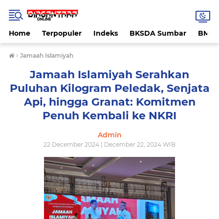
Home
Terpopuler
Indeks
BKSDA Sumbar
BMK
›
Jamaah Islamiyah
Jamaah Islamiyah Serahkan
Puluhan Kilogram Peledak, Senjata
Api, hingga Granat: Komitmen
Penuh Kembali ke NKRI
Admin
22 December 2024 | December 22, 2024 WIB