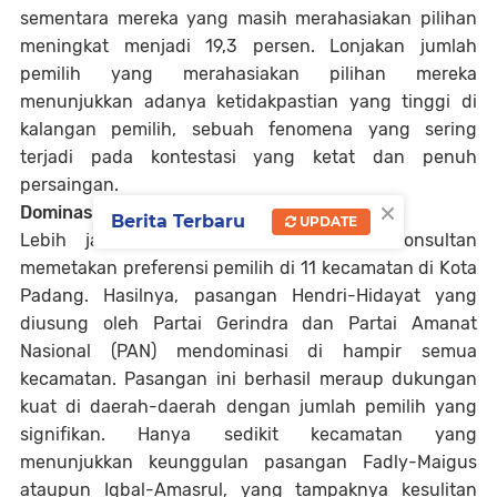
sementara mereka yang masih merahasiakan pilihan
meningkat menjadi 19,3 persen. Lonjakan jumlah
pemilih yang merahasiakan pilihan mereka
menunjukkan adanya ketidakpastian yang tinggi di
kalangan pemilih, sebuah fenomena yang sering
terjadi pada kontestasi yang ketat dan penuh
persaingan.
×
Dominasi di Mayoritas Kecamatan
Berita Terbaru
UPDATE
Lebih jauh, survei Kredibel Riset & Konsultan
memetakan preferensi pemilih di 11 kecamatan di Kota
Padang. Hasilnya, pasangan Hendri-Hidayat yang
diusung oleh Partai Gerindra dan Partai Amanat
Nasional (PAN) mendominasi di hampir semua
kecamatan. Pasangan ini berhasil meraup dukungan
kuat di daerah-daerah dengan jumlah pemilih yang
signifikan. Hanya sedikit kecamatan yang
menunjukkan keunggulan pasangan Fadly-Maigus
ataupun Iqbal-Amasrul, yang tampaknya kesulitan