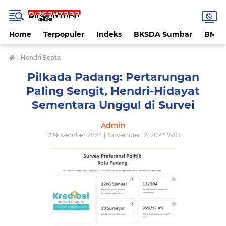
Home
Terpopuler
Indeks
BKSDA Sumbar
BMK
›
Hendri Septa
Pilkada Padang: Pertarungan
Paling Sengit, Hendri-Hidayat
Sementara Unggul di Survei
Admin
12 November 2024 | November 12, 2024 WIB