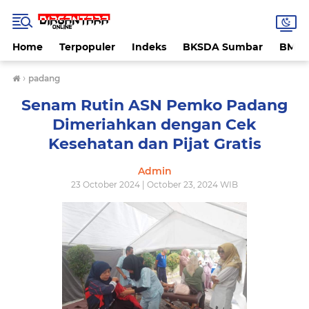
Home
Terpopuler
Indeks
BKSDA Sumbar
BMK
›
padang
Senam Rutin ASN Pemko Padang
Dimeriahkan dengan Cek
Kesehatan dan Pijat Gratis
Admin
23 October 2024 | October 23, 2024 WIB