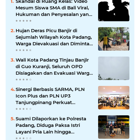
Skandal di Ruang Kelas: Video
Mesum Siswa SMA di Bali Viral,
Hukuman dan Penyesalan yang
Mengikuti
Hujan Deras Picu Banjir di
Sejumlah Wilayah Kota Padang,
Warga Dievakuasi dan Diminta
Waspada Banjir Susulan
Wali Kota Padang Tinjau Banjir
di Guo Kuranji, Seluruh OPD
Disiagakan dan Evakuasi Warga
Dipercepat
Sinergi Berbasis SARMA, PLN
Icon Plus dan PLN UP3
Tanjungpinang Perkuat
Kolaborasi Strategis
Suami Dilaporkan ke Polresta
Padang, Diduga Paksa Istri
Layani Pria Lain hingga
Berulang Kali