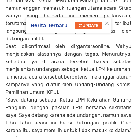
mantan Wakil Ketua DPRD Kota Padang, tampak hadir
namun enggan memasuki ruangan utama acara. Sikap
Wahyu yang berbeda ini memicu pertanyaan,
×
terutama karena ia memilih untuk tidak terlibat
Berita Terbaru
UPDATE
langsung dalam agenda yang didominasi oleh
dukungan politik.
Saat dikonfirmasi oleh dirgantaraonline, Wahyu
menjelaskan alasannya dengan tegas. Menurutnya,
kehadirannya di acara tersebut hanya sebatas
menjalankan undangan sebagai Ketua LPM Kelurahan.
Ia merasa acara tersebut berpotensi melanggar aturan
kampanye yang diatur oleh Undang-Undang Komisi
Pemilihan Umum (KPU).
"Saya datang sebagai Ketua LPM Kelurahan Gunung
Pangilun, dengan pakaian LPM bersama sekretaris
saya. Saya datang karena ada undangan, namun saya
tidak tahu acara ini berisi dukungan politik. Oleh
karena itu, saya memilih untuk tidak masuk ke dalam,"