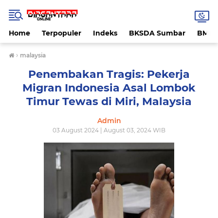
Home
Terpopuler
Indeks
BKSDA Sumbar
BMK
›
malaysia
Penembakan Tragis: Pekerja
Migran Indonesia Asal Lombok
Timur Tewas di Miri, Malaysia
Admin
03 August 2024 | August 03, 2024 WIB