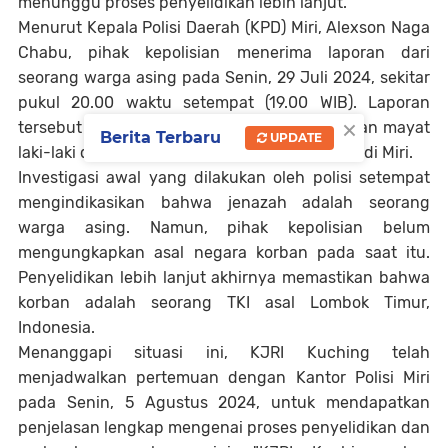
menunggu proses penyelidikan lebih lanjut.
Menurut Kepala Polisi Daerah (KPD) Miri, Alexson Naga
Chabu, pihak kepolisian menerima laporan dari
seorang warga asing pada Senin, 29 Juli 2024, sekitar
pukul 20.00 waktu setempat (19.00 WIB). Laporan
×
tersebut menginformasikan tentang penemuan mayat
Berita Terbaru
UPDATE
laki-laki di kawasan perkebunan sawit swasta di Miri.
Investigasi awal yang dilakukan oleh polisi setempat
mengindikasikan bahwa jenazah adalah seorang
warga asing. Namun, pihak kepolisian belum
mengungkapkan asal negara korban pada saat itu.
Penyelidikan lebih lanjut akhirnya memastikan bahwa
korban adalah seorang TKI asal Lombok Timur,
Indonesia.
Menanggapi situasi ini, KJRI Kuching telah
menjadwalkan pertemuan dengan Kantor Polisi Miri
pada Senin, 5 Agustus 2024, untuk mendapatkan
penjelasan lengkap mengenai proses penyelidikan dan