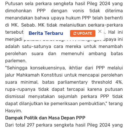
Putusan sela perkara sengketa hasil Pileg 2024 yang
dimohonkan PPP dengan vonis tidak diterima
menandakan bahwa upaya hukum PPP telah berhenti
di MK. Sebab, MK tidak melanjutkan perkara-perkara
×
tersebut ke tahap pemeriksaan pembuktian. Hal ini
Berita Terbaru
UPDATE
menjadi pukulan berat bagi PPP, mengingat upaya ini
adalah satu-satunya cara mereka untuk menambah
perolehan suara dan memenuhi ambang batas
parlemen.
"Sehingga konsekuensinya, ikhtiar dari PPP melalui
jalur Mahkamah Konstitusi untuk mencapai perolehan
suara minimal, batas parliamentary threshold 4%,
rupa-rupanya tidak dapat tercapai karena putusan
dismissal menyatakan sejumlah perkara PPP tidak
dapat dilanjutkan ke pemeriksaan pembuktian," terang
Hasyim.
Dampak Politik dan Masa Depan PPP
Dari total 297 perkara sengketa hasil Pileg 2024 yang