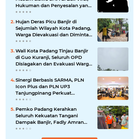
Hukuman dan Penyesalan yang
Mengikuti
Hujan Deras Picu Banjir di
Sejumlah Wilayah Kota Padang,
Warga Dievakuasi dan Diminta
Waspada Banjir Susulan
Wali Kota Padang Tinjau Banjir
di Guo Kuranji, Seluruh OPD
Disiagakan dan Evakuasi Warga
Dipercepat
Sinergi Berbasis SARMA, PLN
Icon Plus dan PLN UP3
Tanjungpinang Perkuat
Kolaborasi Strategis
Pemko Padang Kerahkan
Seluruh Kekuatan Tangani
Dampak Banjir, Fadly Amran
Desak Percepatan Proyek
Pengendalian Bencana