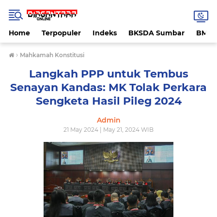
Home
Terpopuler
Indeks
BKSDA Sumbar
BMK
›
Mahkamah Konstitusi
Langkah PPP untuk Tembus
Senayan Kandas: MK Tolak Perkara
Sengketa Hasil Pileg 2024
Admin
21 May 2024 | May 21, 2024 WIB