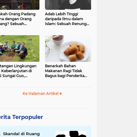
kah Orang Padang
Adab Lebih Tinggi
ma dengan Orang
daripada Ilmu dalam
ang? Sebuah
Islam: Sebuah Renungan
jelajahan Budaya
Mendalam
 Identitas
tangan Lingkungan
Benarkah Bahan
 Keberlanjutan di
Makanan Ragi Tidak
 Sungai Guo,
Bagus bagi Penderita
amatan Kuranji Kota
Asam Lambung?
ang, Propinsi
atera Barat
Ke Halaman Artikel
rita Terpopuler
Skandal di Ruang