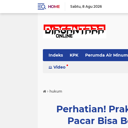
HOME
Sabtu
8 Agu 2026
Indeks
KPK
Perumda Air Minum
Video
›
hukum
Perhatian! Pra
Pacar Bisa B