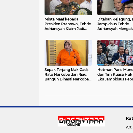
Minta Maaf kepada
Ditahan Kejagung, 
Presiden Prabowo, Febrie
Jampidsus Febrie
Adriansyah Klaim Jadi
Adriansyah Mengak
Korban Kriminalisasi: Siap
Korban Kriminalisas
Bongkar Fakta di
"Saya Siap Mengha
Pengadilan
Proses Hukum"
Sepak Terjang Mak Gadi,
Hotman Paris Mun
Ratu Narkoba dari Riau:
dari Tim Kuasa Hu
Bangun Dinasti Narkoba,
Eks Jampidsus Febr
Libatkan Keluarga hingga
Adriansyah, Pilih F
Anak yang Polisi
Pulihkan Kesehata
Kat
Arti