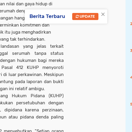
an nilai dan gaya hidup di
 serumah dengan pasangan
×
Berita Terbaru
UPDATE
cangan hangat. Dalam
cerminkan komitmen dan
ik itu juga menghadirkan
ang tak terhindarkan.
landasan yang jelas terkait
ggal serumah tanpa status
 dengan hukuman bagi mereka
a Pasal 412 KUHP menyoroti
i di luar perkawinan. Meskipun
antung pada laporan dan bukti
an ini relatif ambigu.
ndang Hukum Pidana (KUHP)
akukan persetubuhan dengan
 dipidana karena perzinaan,
hun atau pidana denda paling
P menyebutkan, "Setiap orang