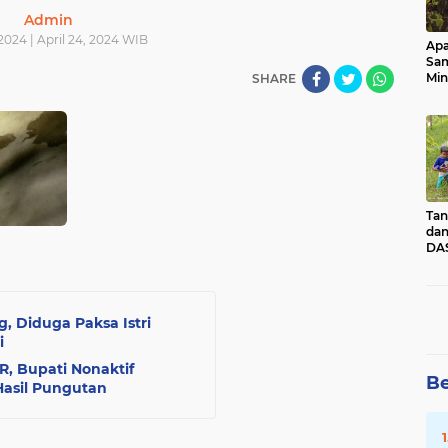
Admin
 2024 | April 24, 2024 WIB
Apa
Sa
Min
SHARE
Pen
dan
Tan
dan
DAS
Kec
Pad
Sum
, Diduga Paksa Istri
i
, Bupati Nonaktif
Be
Hasil Pungutan