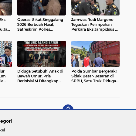
Eks
Operasi Sikat Singgalang
Jamwas Rudi Margono
2026 Berbuah Hasil,
Tegaskan Pelimpahan
u Jadi
Satreskrim Polres
Perkara Eks Jampidsus ke
i:
Pasaman Barat Bongkar
Kejaksaan Agung Sah
dapi
Tujuh Kasus Kejahatan
Secara Hukum: Berkaca
dan Amankan Sembilan
dari Preseden Kasus
Pelaku
Asabri
dur
Diduga Setubuhi Anak di
Polda Sumbar Bergerak!
kum
Bawah Umur, Pria
Sidak Besar-Besaran di
ie
Berinisial M Ditangkap
SPBU, Satu Truk Diduga
okus
Tim URC Alang-Alang
Gunakan Banyak Pelat
n
Bateh Polres
Nomor dan Barcode
Dharmasraya
Diamankan
egori
kel