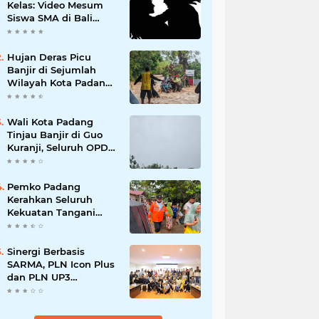
Kelas: Video Mesum
Siswa SMA di Bali
Viral, Hukuman dan
Penyesalan yang
Mengikuti
Hujan Deras Picu
Banjir di Sejumlah
Wilayah Kota Padang,
Warga Dievakuasi dan
Diminta Waspada
Banjir Susulan
Wali Kota Padang
Tinjau Banjir di Guo
Kuranji, Seluruh OPD
Disiagakan dan
Evakuasi Warga
Dipercepat
Pemko Padang
Kerahkan Seluruh
Kekuatan Tangani
Dampak Banjir, Fadly
Amran Desak
Percepatan Proyek
Sinergi Berbasis
Pengendalian
SARMA, PLN Icon Plus
Bencana
dan PLN UP3
Tanjungpinang
Perkuat Kolaborasi
Strategis