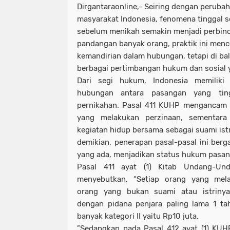
Dirgantaraonline,- Seiring dengan perubah
masyarakat Indonesia, fenomena tinggal
sebelum menikah semakin menjadi perbin
pandangan banyak orang, praktik ini men
kemandirian dalam hubungan, tetapi di bal
berbagai pertimbangan hukum dan sosial y
Dari segi hukum, Indonesia memiliki 
hubungan antara pasangan yang tin
pernikahan. Pasal 411 KUHP mengancam
yang melakukan perzinaan, sementar
kegiatan hidup bersama sebagai suami istr
demikian, penerapan pasal-pasal ini berg
yang ada, menjadikan status hukum pasang
Pasal 411 ayat (1) Kitab Undang-U
menyebutkan, “Setiap orang yang mel
orang yang bukan suami atau istrinya,
dengan pidana penjara paling lama 1 ta
banyak kategori II yaitu Rp10 juta.
”Sedangkan pada Pasal 412 ayat (1) KUH