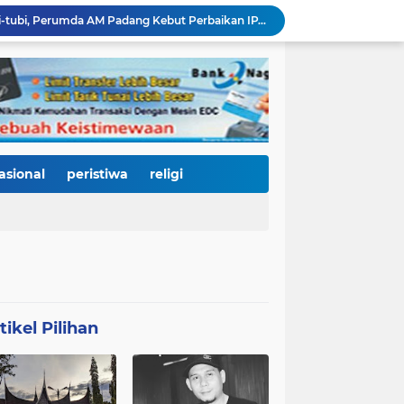
Bencana Datang Bertubi-tubi, Perumda AM Padang Kebut Perbaikan IPA Gunung Pangilun, Ditarget Tuntas Akhir Agustus
Mata Jeli HJK 357: Warga Padang Diajak Jadi Pengawas Kebersihan, Kemeriahan HJK Harus Tetap Rancak dan Bersih
Padang Gastronomy Market Hari Kedua: Surga Kuliner Tradisional di Kota Tua, UMKM Lokal Banjir Apresiasi
Gowes Siti Nurbaya Jadi Magnet Pesepeda Luar Daerah, HJK ke-357 Padang Makin Meriah
Tanam Pohon di Tepian Batang Arau, Padang dan Hildesheim Teguhkan Persahabatan Menuju Kota Global
Pasca Banjir, PUPR Padang Bergerak Cepat: Tanggul Lapau Munggu Diperbaiki, Sungkai dan SMPN 41 Dibersihkan
3.000 Pesepeda Kepung Kota Padang, Gowes Siti Nurbaya Adventure-X Jadi Pesta Olahraga dan Promosi Wisata
66 Kepala Dapur MBG Diproses Pecat! Ada Terlibat Judi Online hingga Kasus Keracunan Berulang
asional
peristiwa
religi
Dugaan Kekerasan PJU Polda Sumbar terhadap Sopir Disorot, Miko Kamal: Jangan Ada Kekebalan Hukum bagi Aparat
KY Tetapkan 14 Calon Hakim Agung dan Hakim Ad Hoc MA, Nama Dr. Dhifla Wiyani dari Sumbar Masuk Dalam Daftar Kamar Pidana
tikel Pilihan