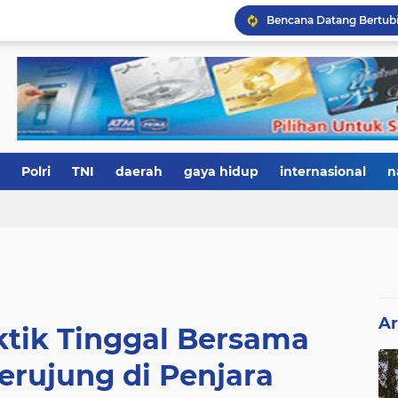
Polri
TNI
daerah
gaya hidup
internasional
n
Ar
ktik Tinggal Bersama
erujung di Penjara