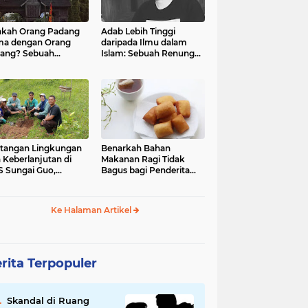
kah Orang Padang
Adab Lebih Tinggi
ma dengan Orang
daripada Ilmu dalam
ang? Sebuah
Islam: Sebuah Renungan
jelajahan Budaya
Mendalam
 Identitas
tangan Lingkungan
Benarkah Bahan
 Keberlanjutan di
Makanan Ragi Tidak
 Sungai Guo,
Bagus bagi Penderita
amatan Kuranji Kota
Asam Lambung?
ang, Propinsi
atera Barat
Ke Halaman Artikel
rita Terpopuler
Skandal di Ruang