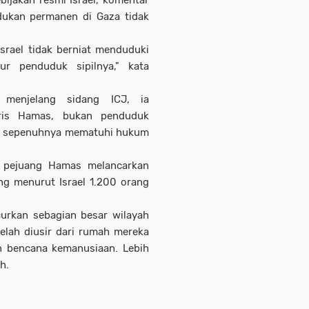
bijakan resmi Israel, komentar
ukan permanen di Gaza tidak
srael tidak berniat menduduki
r penduduk sipilnya," kata
 menjelang sidang ICJ, ia
oris Hamas, bukan penduduk
an sepenuhnya mematuhi hukum
h pejuang Hamas melancarkan
ng menurut Israel 1.200 orang
curkan sebagian besar wilayah
elah diusir dari rumah mereka
n bencana kemanusiaan. Lebih
h.