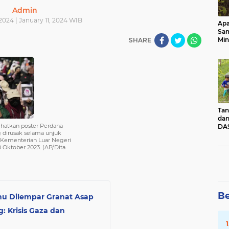
Admin
 2024 | January 11, 2024 WIB
Apa
Sa
Min
SHARE
Pen
dan
Tan
dan
hatkan poster Perdana
DAS
 dirusak selama unjuk
Kec
r Kementerian Luar Negeri
Pad
0 Oktober 2023. (AP/Dita
Sum
Be
hu Dilempar Granat Asap
 Krisis Gaza dan