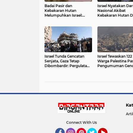
Badai Pasir dan
Israel Nyatakan Dar
Kebakaran Hutan
Nasional Akibat
Melumpuhkan Israel:
Kebakaran Hutan D
Keadaan Darurat
Yerusalem, Minta B
Ditetapkan, Hari
Internasional
Kemerdekaan Dibatalkan
Israel Tunda Gencatan
Israel Tewaskan 122
Senjata, Gaza Tetap
Warga Palestina Pa
Dibombardir: Pergulatan
Pengumuman Genc
di Tengah Perang dan
Senjata
Diplomasi
Kat
Arti
Connect With Us