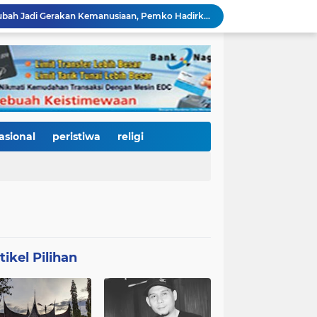
HJK Padang ke-357 Berubah Jadi Gerakan Kemanusiaan, Pemko Hadirkan "Road to Gastronomy Charity" untuk Bantu Korban Banjir
Dua Perwira Polresta Banda Aceh Dikabarkan Diamankan Mabes Polri, Dugaan Narkoba hingga Penyalahgunaan Wewenang Masih Menunggu Kepastian
Kurnia Nugraha Raih Indonesia Public Relations Top Leader 2026, Bukti Komitmen JNE Bangun Bisnis Berkelanjutan Lewat Komunikasi Berdampak
HJK Padang ke-357 Jadi Titik Balik Pendidikan, Pemko Padang Gandeng Universiti Kuala Lumpur Buka Jalan Beasiswa dan Kampus Internasional
KRI Teluk Kendari-518 Bersandar di Teluk Bayur, Hadiah Istimewa HJK Padang ke-357: Warga Diajak Naik Kapal Perang Gratis
International Symposium Kota Tua Padang Gaungkan Kolaborasi Dunia, Fadly Amran Ajak Selamatkan Batang Arau dan Wujudkan Pariwisata Berkelanjutan
Perkuat Tata Kelola Rumah Sakit Daerah, RS M. Djamil Dampingi RSUD dr. Sadikin Pariaman Wujudkan Layanan Kesehatan Berkualitas
Di Balik Gemerlap Telong-Telong, RS M. Djamil Menyalakan Cahaya Kesadaran Kesehatan untuk Warga Padang
asional
peristiwa
religi
Pascabanjir, PUPR Kota Padang Gerak Cepat Pulihkan Irigasi Pertanian di Kuranji dan Pauh, Pasokan Air Sawah Jadi Prioritas
Padang Utara Tampilkan Kearifan Lokal di Festival Telong-Telong, Tradisi Malamang dan Potensi Seafood Curi Perhatian Ribuan Pengunjung
tikel Pilihan