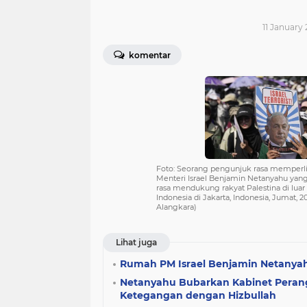
11 January
komentar
Foto: Seorang pengunjuk rasa memperli
Menteri Israel Benjamin Netanyahu yang
rasa mendukung rakyat Palestina di lua
Indonesia di Jakarta, Indonesia, Jumat, 2
Alangkara)
Lihat juga
Rumah PM Israel Benjamin Netanya
Netanyahu Bubarkan Kabinet Perang:
Ketegangan dengan Hizbullah