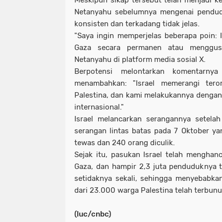
Meskipun sikap tersebut telah menjadi ke
Netanyahu sebelumnya mengenai pendud
konsisten dan terkadang tidak jelas.
"Saya ingin memperjelas beberapa poin: I
Gaza secara permanen atau menggusu
Netanyahu di platform media sosial X.
Berpotensi melontarkan komentarnya
menambahkan: "Israel memerangi ter
Palestina, dan kami melakukannya deng
internasional."
Israel melancarkan serangannya setela
serangan lintas batas pada 7 Oktober ya
tewas dan 240 orang diculik.
Sejak itu, pasukan Israel telah menghan
Gaza, dan hampir 2,3 juta penduduknya t
setidaknya sekali, sehingga menyebabka
dari 23.000 warga Palestina telah terbunu
(luc/cnbc)