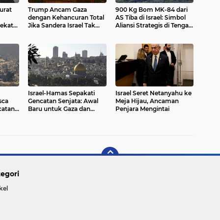
urat
Trump Ancam Gaza
900 Kg Bom MK-84 dari
dengan Kehancuran Total
AS Tiba di Israel: Simbol
ekat
Jika Sandera Israel Tak
Aliansi Strategis di Tengah
antuan
Dibebaskan
Konflik
Israel-Hamas Sepakati
Israel Seret Netanyahu ke
sca
Gencatan Senjata: Awal
Meja Hijau, Ancaman
atan
Baru untuk Gaza dan
Penjara Mengintai
Wilayah Konflik?
egori
kel