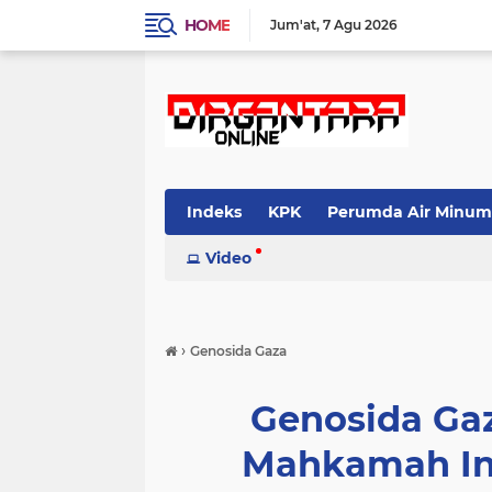
HOME
Jum'at
7 Agu 2026
Indeks
KPK
Perumda Air Minum
Video
›
Genosida Gaza
Genosida Gaza
Mahkamah Int