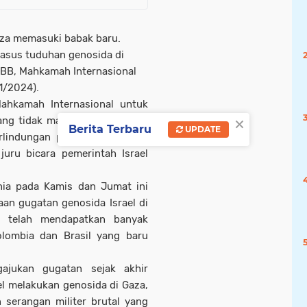
Gaza memasuki babak baru.
kasus tuduhan genosida di
 PBB, Mahkamah Internasional
/1/2024).
Mahkamah Internasional untuk
×
g tidak masuk akal di Afrika
Berita Terbaru
UPDATE
rlindungan politik dan hukum
uru bicara pemerintah Israel
nia pada Kamis dan Jumat ini
an gugatan genosida Israel di
ni telah mendapatkan banyak
olombia dan Brasil yang baru
gajukan gugatan sejak akhir
l melakukan genosida di Gaza,
 serangan militer brutal yang