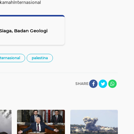
kamahInternasional
Siaga, Badan Geologi
ernasional
palestina
SHARE