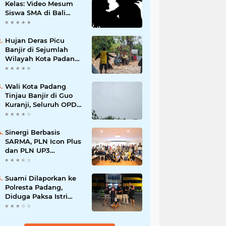
Kelas: Video Mesum
Siswa SMA di Bali
Viral, Hukuman dan
Penyesalan yang
Mengikuti
Hujan Deras Picu
Banjir di Sejumlah
Wilayah Kota Padang,
Warga Dievakuasi dan
Diminta Waspada
Banjir Susulan
Wali Kota Padang
Tinjau Banjir di Guo
Kuranji, Seluruh OPD
Disiagakan dan
Evakuasi Warga
Dipercepat
Sinergi Berbasis
SARMA, PLN Icon Plus
dan PLN UP3
Tanjungpinang
Perkuat Kolaborasi
Strategis
Suami Dilaporkan ke
Polresta Padang,
Diduga Paksa Istri
Layani Pria Lain
hingga Berulang Kali