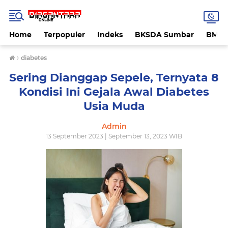
Home
Terpopuler
Indeks
BKSDA Sumbar
BMK
›
diabetes
Sering Dianggap Sepele, Ternyata 8
Kondisi Ini Gejala Awal Diabetes
Usia Muda
Admin
13 September 2023 | September 13, 2023 WIB