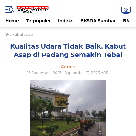
Home
Terpopuler
Indeks
BKSDA Sumbar
BMK
›
kabut asap
Kualitas Udara Tidak Baik, Kabut
Asap di Padang Semakin Tebal
Admin
13 September 2023 | September 13, 2023 WIB