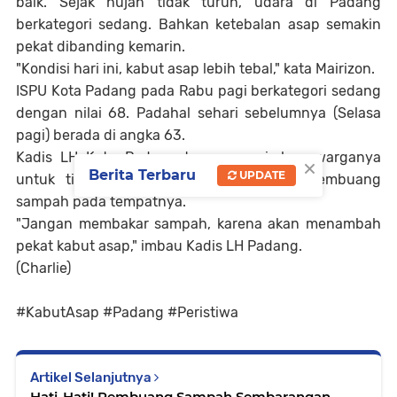
baik. Sejak hujan tidak turun, udara di Padang
berkategori sedang. Bahkan ketebalan asap semakin
pekat dibanding kemarin.
"Kondisi hari ini, kabut asap lebih tebal," kata Mairizon.
ISPU Kota Padang pada Rabu pagi berkategori sedang
dengan nilai 68. Padahal sehari sebelumnya (Selasa
pagi) berada di angka 63.
Kadis LH Kota Padang terus mengimbau warganya
×
Berita Terbaru
UPDATE
untuk tidak membakar sampah. Serta membuang
sampah pada tempatnya.
"Jangan membakar sampah, karena akan menambah
pekat kabut asap," imbau Kadis LH Padang.
(Charlie)
#KabutAsap #Padang #Peristiwa
Artikel Selanjutnya
Hati-Hati! Pembuang Sampah Sembarangan