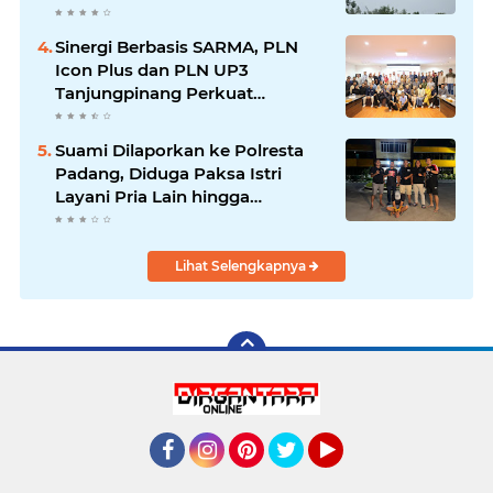
Dipercepat
Sinergi Berbasis SARMA, PLN
Icon Plus dan PLN UP3
Tanjungpinang Perkuat
Kolaborasi Strategis
Suami Dilaporkan ke Polresta
Padang, Diduga Paksa Istri
Layani Pria Lain hingga
Berulang Kali
Lihat Selengkapnya
Facebook
Instagram
Pinterest
Twitter
YouTube