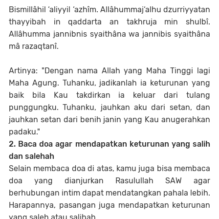
Bismillâhil ‘aliyyil ‘azhîm. Allâhummaj‘alhu dzurriyyatan
thayyibah in qaddarta an takhruja min shulbî.
Allâhumma jannibnis syaithâna wa jannibis syaithâna
mâ razaqtanî.
Artinya: "Dengan nama Allah yang Maha Tinggi lagi
Maha Agung. Tuhanku, jadikanlah ia keturunan yang
baik bila Kau takdirkan ia keluar dari tulang
punggungku. Tuhanku, jauhkan aku dari setan, dan
jauhkan setan dari benih janin yang Kau anugerahkan
padaku."
2. Baca doa agar mendapatkan keturunan yang salih
dan salehah
Selain membaca doa di atas, kamu juga bisa membaca
doa yang dianjurkan Rasulullah SAW agar
berhubungan intim dapat mendatangkan pahala lebih.
Harapannya, pasangan juga mendapatkan keturunan
yang saleh atau salihah.