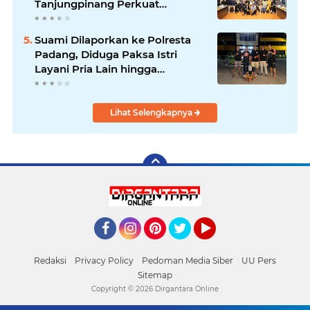
Tanjungpinang Perkuat
Kolaborasi Strategis
Suami Dilaporkan ke Polresta
Padang, Diduga Paksa Istri
Layani Pria Lain hingga
Berulang Kali
Lihat Selengkapnya
Facebook
Instagram
Pinterest
Twitter
YouTube
Redaksi
Privacy Policy
Pedoman Media Siber
UU Pers
Sitemap
Copyright ©
2026 Dirgantara Online