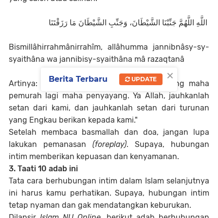
اللَّهِ اللَّهُمَّ جَنِّبْنَا الشَّيْطَانَ، وَجَنِّبِ الشَّيْطَانَ مَا رَزَقْتَنَا
Bismillâhirrahmânirrahîm, allâhumma jannibnâsy-sy-
syaithâna wa jannibisy-syaithâna mâ razaqtanâ
×
Berita Terbaru
UPDATE
Artinya: "Dengan menyebut asma Allah yang maha
pemurah lagi maha penyayang. Ya Allah, jauhkanlah
setan dari kami, dan jauhkanlah setan dari turunan
yang Engkau berikan kepada kami."
Setelah membaca basmallah dan doa, jangan lupa
lakukan pemanasan
(foreplay)
. Supaya, hubungan
intim memberikan kepuasan dan kenyamanan.
3. Taati 10 adab ini
Tata cara berhubungan intim dalam Islam selanjutnya
ini harus kamu perhatikan. Supaya, hubungan intim
tetap nyaman dan gak mendatangkan keburukan.
Dilansir
Islam NU Online
, berikut adab berhubungan