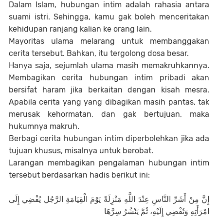
Dalam Islam, hubungan intim adalah rahasia antara
suami istri. Sehingga, kamu gak boleh menceritakan
kehidupan ranjang kalian ke orang lain.
Mayoritas ulama melarang untuk membanggakan
cerita tersebut. Bahkan, itu tergolong dosa besar.
Hanya saja, sejumlah ulama masih memakruhkannya.
Membagikan cerita hubungan intim pribadi akan
bersifat haram jika berkaitan dengan kisah mesra.
Apabila cerita yang yang dibagikan masih pantas, tak
merusak kehormatan, dan gak bertujuan, maka
hukumnya makruh.
Berbagi cerita hubungan intim diperbolehkan jika ada
tujuan khusus, misalnya untuk berobat.
Larangan membagikan pengalaman hubungan intim
tersebut berdasarkan hadis berikut ini:
إِنَّ مِنْ أَشَرِّ النَّاسِ عِنْدَ اللَّهِ مَنْزِلَةً يَوْمَ الْقِيَامَةِ الرَّجُل يُفْضِي إِلَى
امْرَأَتِهِ وَتُفْضِي إِلَيْهِ، ثُمَّ يَنْشُرُ سِرَّهَا