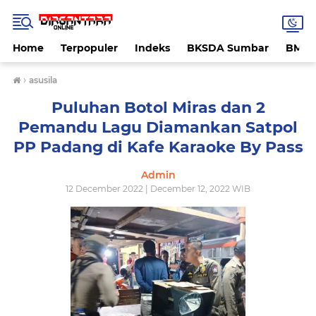
Home
Terpopuler
Indeks
BKSDA Sumbar
BMK
›
asusila
Puluhan Botol Miras dan 2
Pemandu Lagu Diamankan Satpol
PP Padang di Kafe Karaoke By Pass
Admin
12 December 2022 | December 12, 2022 WIB