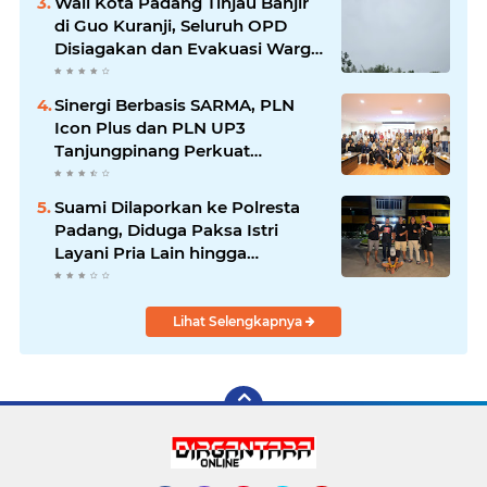
Wali Kota Padang Tinjau Banjir
di Guo Kuranji, Seluruh OPD
Disiagakan dan Evakuasi Warga
Dipercepat
Sinergi Berbasis SARMA, PLN
Icon Plus dan PLN UP3
Tanjungpinang Perkuat
Kolaborasi Strategis
Suami Dilaporkan ke Polresta
Padang, Diduga Paksa Istri
Layani Pria Lain hingga
Berulang Kali
Lihat Selengkapnya