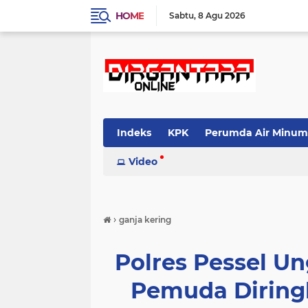
HOME
Sabtu
8 Agu 2026
Indeks
KPK
Perumda Air Minum
Video
›
ganja kering
Polres Pessel U
Pemuda Diringk