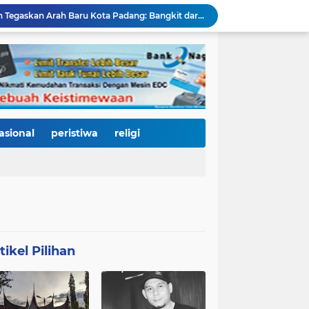
HJK ke-357, Fadly Amran Tegaskan Arah Baru Kota Padang: Bangkit dari Bencana, Melaju Menjadi Kota Pendidikan, Pariwisata, dan Perdagangan Bertaraf Dunia
Ratusan Pelajar Padang Antusias Kunjungi KRI Teluk Kendari, Belajar Langsung Dunia Kemaritiman dan Pertahanan Negara
Ribuan Warga Padati Pantai Cimpago, Festival Pawai Telong-Telong HJK Padang ke-357 Tampilkan Semangat Budaya, Persatuan, dan Optimisme Menuju Kota Gastronomi Dunia
Ribuan Warga Padati Danau Cimpago, Festival Telong-Telong HJK Padang ke-357 Tuai Pujian dan Harapan untuk Terus Dilestarikan
Perkuat Tata Kelola Rumah Sakit Daerah, RS M. Djamil Dampingi RSUD dr. Sadikin Pariaman Wujudkan Layanan Kesehatan Berkualitas
Di Balik Gemerlap Telong-Telong, RS M. Djamil Menyalakan Cahaya Kesadaran Kesehatan untuk Warga Padang
Pascabanjir, PUPR Kota Padang Gerak Cepat Pulihkan Irigasi Pertanian di Kuranji dan Pauh, Pasokan Air Sawah Jadi Prioritas
Padang Utara Tampilkan Kearifan Lokal di Festival Telong-Telong, Tradisi Malamang dan Potensi Seafood Curi Perhatian Ribuan Pengunjung
asional
peristiwa
religi
HJK Padang ke-357 Berubah Jadi Gerakan Kemanusiaan, Pemko Hadirkan "Road to Gastronomy Charity" untuk Bantu Korban Banjir
Di Hari Jadi Kota Padang ke-357, Air Mata Wawako Maigus Nasir Tumpah Saat Menemui Lansia Sebatang Kara yang Bertahun-tahun Terbaring Sakit
tikel Pilihan