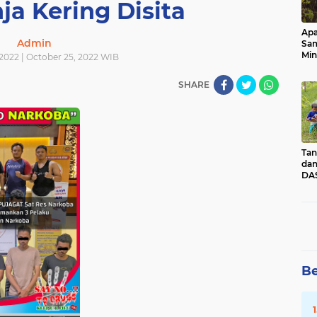
ja Kering Disita
Apa
Admin
Sa
Min
2022 | October 25, 2022 WIB
Pen
dan
SHARE
Tan
dan
DAS
Kec
Pad
Sum
Be