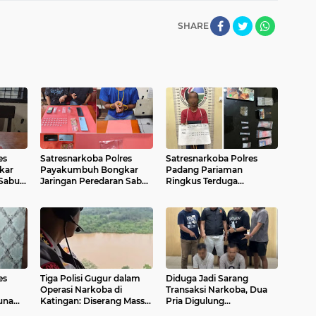
SHARE
es
Satresnarkoba Polres
Satresnarkoba Polres
kar
Payakumbuh Bongkar
Padang Pariaman
Sabu,
Jaringan Peredaran Sabu,
Ringkus Terduga
ngkap
40 Paket Narkotika Disita
Pengedar Sabu dan
ket
dari Tiga Terduga Pelaku
Ganja, Barang Bukti
Lengkap Disita
es
Tiga Polisi Gugur dalam
Diduga Jadi Sarang
Operasi Narkoba di
Transaksi Narkoba, Dua
una
Katingan: Diserang Massa
Pria Digulung
divis
Bersenjata, Bertahan di
Satresnarkoba Polres