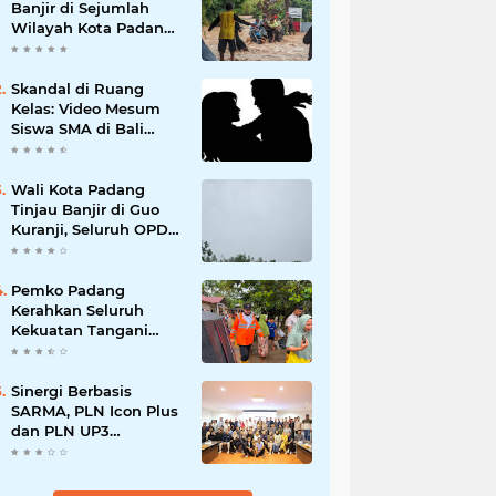
Banjir di Sejumlah
Wilayah Kota Padang,
Warga Dievakuasi dan
Diminta Waspada
Banjir Susulan
Skandal di Ruang
Kelas: Video Mesum
Siswa SMA di Bali
Viral, Hukuman dan
Penyesalan yang
Mengikuti
Wali Kota Padang
Tinjau Banjir di Guo
Kuranji, Seluruh OPD
Disiagakan dan
Evakuasi Warga
Dipercepat
Pemko Padang
Kerahkan Seluruh
Kekuatan Tangani
Dampak Banjir, Fadly
Amran Desak
Percepatan Proyek
Sinergi Berbasis
Pengendalian
SARMA, PLN Icon Plus
Bencana
dan PLN UP3
Tanjungpinang
Perkuat Kolaborasi
Strategis