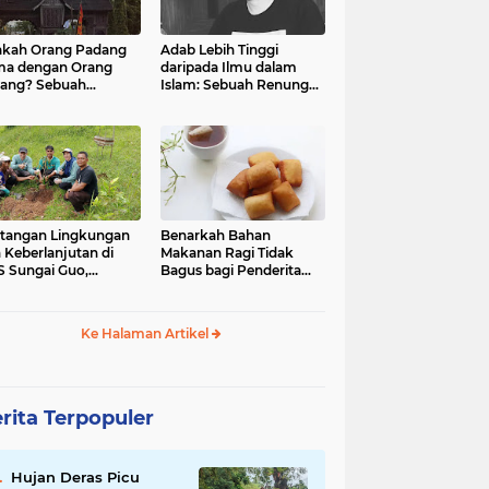
kah Orang Padang
Adab Lebih Tinggi
ma dengan Orang
daripada Ilmu dalam
ang? Sebuah
Islam: Sebuah Renungan
jelajahan Budaya
Mendalam
 Identitas
tangan Lingkungan
Benarkah Bahan
 Keberlanjutan di
Makanan Ragi Tidak
 Sungai Guo,
Bagus bagi Penderita
amatan Kuranji Kota
Asam Lambung?
ang, Propinsi
atera Barat
Ke Halaman Artikel
rita Terpopuler
Hujan Deras Picu