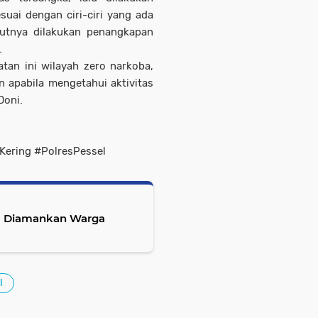
uai dengan ciri-ciri yang ada
jutnya dilakukan penangkapan
.
atan ini wilayah zero narkoba,
 apabila mengetahui aktivitas
Doni.
ering #PolresPessel
m Diamankan Warga
l