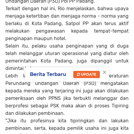
Undangan Daerah (P3D) Pol PP Padang.
Terkait dengan hal ini, Rio menjelaskan, bahwa upaya
menjaga ketertiban dan menjaga norma - norma yang
berlaku di Kota Padang, Satpol PP akan terus aktif
melakukan pengawasan kepada tempat-tempat
penginapan maupun hotel.
Selain itu, pelaku usaha penginapan yang di duga
telah melanggar uturan operasional yang diatur oleh
pemerintahan Kota Padang, juga dipanggil untuk
dimintai keterangan.
×
Berita Terbaru
UPDATE
Lebih lanjut kepala Bidang Penegak Peraturan
Perundang undangan Daerah (P3D) mengatakan
kepada mereka yang terjaring ini juga akan dilakukan
pemeriksaan oleh PPNS jika terbukti melanggar dan
berprofesi sebagai PSK maka akan di proses Tipiring
dan dilakukan pembinaan.
"Jika itu profesinya kita tipiringkan dan lakukan
pembinaan, serta, kepada pemilik usaha ini juga kita