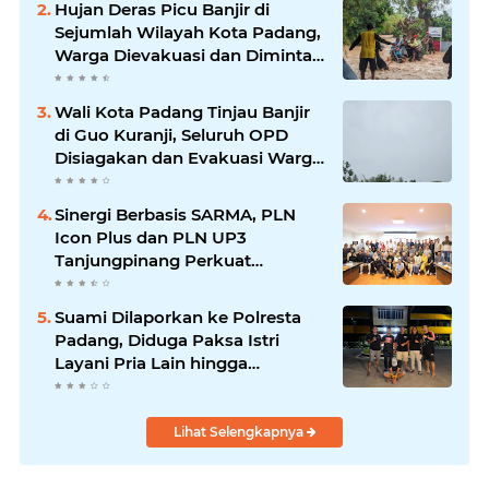
Hujan Deras Picu Banjir di
Sejumlah Wilayah Kota Padang,
Warga Dievakuasi dan Diminta
Waspada Banjir Susulan
Wali Kota Padang Tinjau Banjir
di Guo Kuranji, Seluruh OPD
Disiagakan dan Evakuasi Warga
Dipercepat
Sinergi Berbasis SARMA, PLN
Icon Plus dan PLN UP3
Tanjungpinang Perkuat
Kolaborasi Strategis
Suami Dilaporkan ke Polresta
Padang, Diduga Paksa Istri
Layani Pria Lain hingga
Berulang Kali
Lihat Selengkapnya