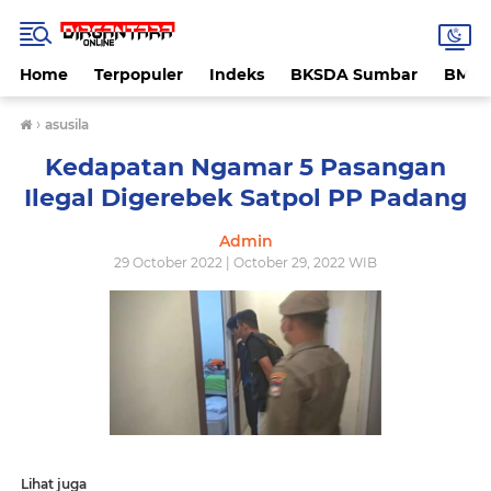
Home
Terpopuler
Indeks
BKSDA Sumbar
BMK
›
asusila
Kedapatan Ngamar 5 Pasangan
Ilegal Digerebek Satpol PP Padang
Admin
29 October 2022 | October 29, 2022 WIB
Lihat juga