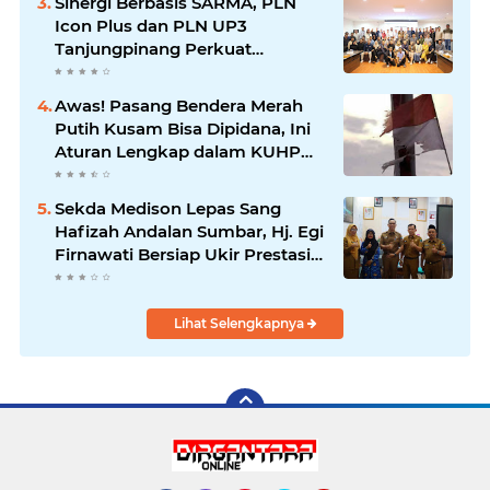
Sinergi Berbasis SARMA, PLN
Icon Plus dan PLN UP3
Tanjungpinang Perkuat
Kolaborasi Strategis
Awas! Pasang Bendera Merah
Putih Kusam Bisa Dipidana, Ini
Aturan Lengkap dalam KUHP
Baru
Sekda Medison Lepas Sang
Hafizah Andalan Sumbar, Hj. Egi
Firnawati Bersiap Ukir Prestasi
di MTQ KORPRI Nasional 2026
Lihat Selengkapnya