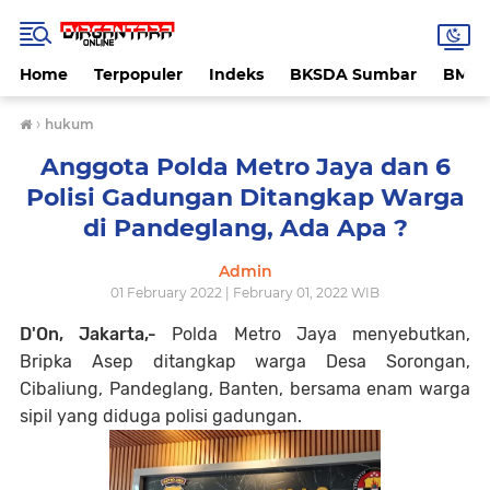
Home
Terpopuler
Indeks
BKSDA Sumbar
BMK
›
hukum
Anggota Polda Metro Jaya dan 6
Polisi Gadungan Ditangkap Warga
di Pandeglang, Ada Apa ?
Admin
01 February 2022 | February 01, 2022 WIB
D'On, Jakarta,-
Polda Metro Jaya menyebutkan,
Bripka Asep ditangkap warga Desa Sorongan,
Cibaliung, Pandeglang, Banten, bersama enam warga
sipil yang diduga polisi gadungan.