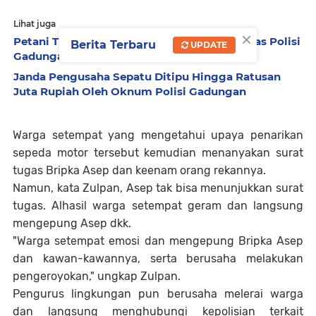
Lihat juga
×
Petani Tua Diajak Pakai Narkoba, Lalu Diperas Polisi
Berita Terbaru
UPDATE
Gadungan
Janda Pengusaha Sepatu Ditipu Hingga Ratusan
Juta Rupiah Oleh Oknum Polisi Gadungan
Warga setempat yang mengetahui upaya penarikan
sepeda motor tersebut kemudian menanyakan surat
tugas Bripka Asep dan keenam orang rekannya.
Namun, kata Zulpan, Asep tak bisa menunjukkan surat
tugas. Alhasil warga setempat geram dan langsung
mengepung Asep dkk.
"Warga setempat emosi dan mengepung Bripka Asep
dan kawan-kawannya, serta berusaha melakukan
pengeroyokan," ungkap Zulpan.
Pengurus lingkungan pun berusaha melerai warga
dan langsung menghubungi kepolisian terkait