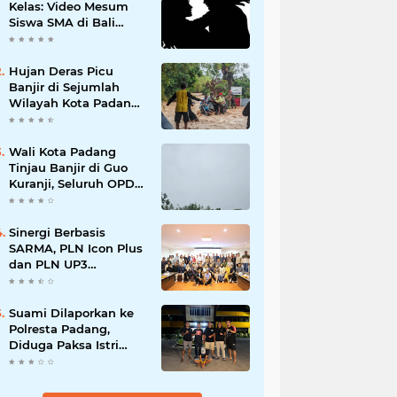
Kelas: Video Mesum
Siswa SMA di Bali
Viral, Hukuman dan
Penyesalan yang
Mengikuti
Hujan Deras Picu
Banjir di Sejumlah
Wilayah Kota Padang,
Warga Dievakuasi dan
Diminta Waspada
Banjir Susulan
Wali Kota Padang
Tinjau Banjir di Guo
Kuranji, Seluruh OPD
Disiagakan dan
Evakuasi Warga
Dipercepat
Sinergi Berbasis
SARMA, PLN Icon Plus
dan PLN UP3
Tanjungpinang
Perkuat Kolaborasi
Strategis
Suami Dilaporkan ke
Polresta Padang,
Diduga Paksa Istri
Layani Pria Lain
hingga Berulang Kali