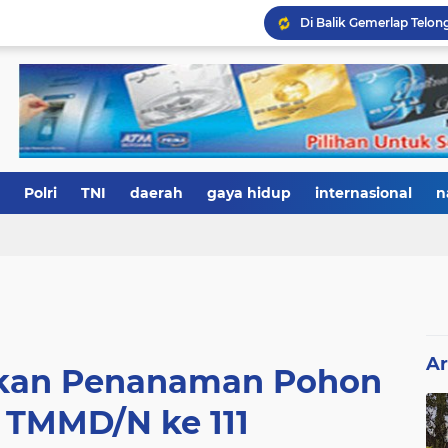
Polri
TNI
daerah
gaya hidup
internasional
n
Ar
kan Penanaman Pohon
i TMMD/N ke 111