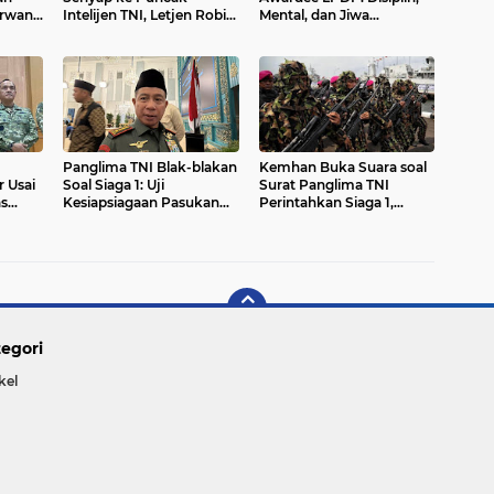
Irwan
Intelijen TNI, Letjen Robi
Mental, dan Jiwa
 yang
Herbawan Kini Pegang
Kepemimpinan Jadi
Kendali BAIS
Sorotan Utama
Panglima TNI Blak-blakan
Kemhan Buka Suara soal
 Usai
Soal Siaga 1: Uji
Surat Panglima TNI
as
Kesiapsiagaan Pasukan
Perintahkan Siaga 1,
s
atau Antisipasi Gejolak
Tegaskan Bagian dari
Global?
Kesiapsiagaan
Pertahanan
egori
kel