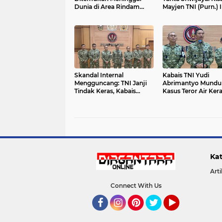
Dunia di Area Rindam
Mayjen TNI (Purn.) 
I/Bukit Barisan, Kodam:
Zaini, Jenderal Zeni
Hasil Autopsi Tidak
Menembus Puncak
Temukan Tanda
Kepemimpinan
Kekerasan
Skandal Internal
Kabais TNI Yudi
Mengguncang: TNI Janji
Abrimantyo Mundur
Tindak Keras, Kabais
Kasus Teror Air Ker
Lepas Jabatan di Tengah
Aktivis Andrie Yunu
Kasus Aktivis
Kat
Arti
Connect With Us
Facebook
Instagram
Pinterest
Twitter
YouTube