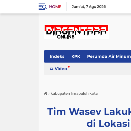
HOME
Jum'at
7 Agu 2026
Indeks
KPK
Perumda Air Minum
Video
›
kabupaten limapuluh kota
Tim Wasev Laku
di Lokas