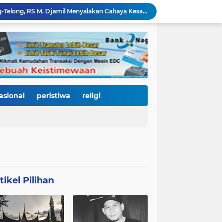
Di Balik Gemerlap Telong-Telong, RS M. Djamil Menyalakan Cahaya Kesadaran Kesehatan untuk Warga Padang
Pascabanjir, PUPR Kota Padang Gerak Cepat Pulihkan Irigasi Pertanian di Kuranji dan Pauh, Pasokan Air Sawah Jadi Prioritas
Padang Utara Tampilkan Kearifan Lokal di Festival Telong-Telong, Tradisi Malamang dan Potensi Seafood Curi Perhatian Ribuan Pengunjung
HJK Padang ke-357 Berubah Jadi Gerakan Kemanusiaan, Pemko Hadirkan "Road to Gastronomy Charity" untuk Bantu Korban Banjir
Dua Perwira Polresta Banda Aceh Dikabarkan Diamankan Mabes Polri, Dugaan Narkoba hingga Penyalahgunaan Wewenang Masih Menunggu Kepastian
Kurnia Nugraha Raih Indonesia Public Relations Top Leader 2026, Bukti Komitmen JNE Bangun Bisnis Berkelanjutan Lewat Komunikasi Berdampak
HJK Padang ke-357 Jadi Titik Balik Pendidikan, Pemko Padang Gandeng Universiti Kuala Lumpur Buka Jalan Beasiswa dan Kampus Internasional
KRI Teluk Kendari-518 Bersandar di Teluk Bayur, Hadiah Istimewa HJK Padang ke-357: Warga Diajak Naik Kapal Perang Gratis
asional
peristiwa
religi
International Symposium Kota Tua Padang Gaungkan Kolaborasi Dunia, Fadly Amran Ajak Selamatkan Batang Arau dan Wujudkan Pariwisata Berkelanjutan
Perkuat Tata Kelola Rumah Sakit Daerah, RS M. Djamil Dampingi RSUD dr. Sadikin Pariaman Wujudkan Layanan Kesehatan Berkualitas
tikel Pilihan