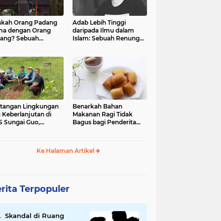
kah Orang Padang
Adab Lebih Tinggi
ma dengan Orang
daripada Ilmu dalam
ang? Sebuah
Islam: Sebuah Renungan
jelajahan Budaya
Mendalam
 Identitas
tangan Lingkungan
Benarkah Bahan
 Keberlanjutan di
Makanan Ragi Tidak
 Sungai Guo,
Bagus bagi Penderita
amatan Kuranji Kota
Asam Lambung?
ang, Propinsi
atera Barat
Ke Halaman Artikel
rita Terpopuler
Skandal di Ruang