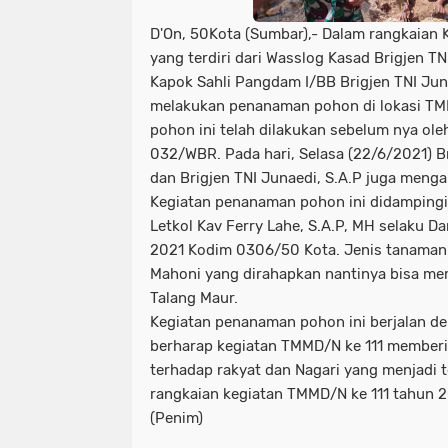
D'On, 50Kota (Sumbar),- Dalam rangkaian 
yang terdiri dari Wasslog Kasad Brigjen TN
Kapok Sahli Pangdam I/BB Brigjen TNI Jun
melakukan penanaman pohon di lokasi TM
pohon ini telah dilakukan sebelum nya ol
032/WBR. Pada hari, Selasa (22/6/2021) Br
dan Brigjen TNI Junaedi, S.A.P juga meng
Kegiatan penanaman pohon ini didamping
Letkol Kav Ferry Lahe, S.A.P, MH selaku 
2021 Kodim 0306/50 Kota. Jenis tanaman
Mahoni yang dirahapkan nantinya bisa me
Talang Maur.
Kegiatan penanaman pohon ini berjalan de
berharap kegiatan TMMD/N ke 111 memberi
terhadap rakyat dan Nagari yang menjadi 
rangkaian kegiatan TMMD/N ke 111 tahun 
(Penim)