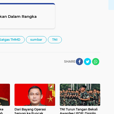
 Ikan Dalam Rangka
Satgas TMMD
sumbar
TNI
SHARE
ke
Dari Bayang Operasi
TNI Turun Tangan Bekali
ah
Senyap ke Puncak
Awardee LPDP: Disiplin,