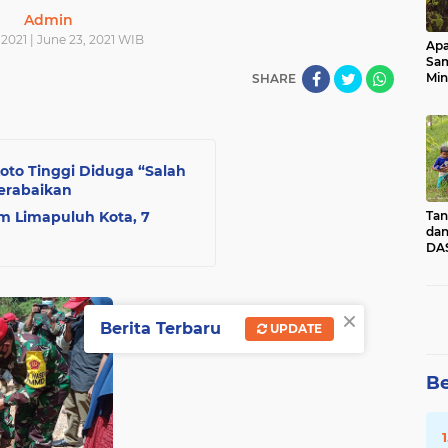
Admin
2021 | June 23, 2021 WIB
Apa
Sa
Min
SHARE
Pen
dan
to Tinggi Diduga “Salah
erabaikan
sum Limapuluh Kota, 7
Tan
dan
DAS
Kec
Pad
Sum
×
Berita Terbaru
UPDATE
Be