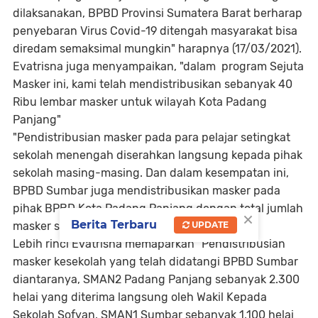
dilaksanakan, BPBD Provinsi Sumatera Barat berharap
penyebaran Virus Covid-19 ditengah masyarakat bisa
diredam semaksimal mungkin" harapnya (17/03/2021).
Evatrisna juga menyampaikan, "dalam program Sejuta
Masker ini, kami telah mendistribusikan sebanyak 40
Ribu lembar masker untuk wilayah Kota Padang
Panjang"
"Pendistribusian masker pada para pelajar setingkat
sekolah menengah diserahkan langsung kepada pihak
sekolah masing-masing. Dan dalam kesempatan ini,
BPBD Sumbar juga mendistribusikan masker pada
pihak BPBD Kota Padang Panjang dengan total jumlah
×
Berita Terbaru
UPDATE
masker sebanyak 29700 helai"
Lebih rinci Evatrisna memaparkan "Pendistribusian
masker kesekolah yang telah didatangi BPBD Sumbar
diantaranya, SMAN2 Padang Panjang sebanyak 2.300
helai yang diterima langsung oleh Wakil Kepada
Sekolah Sofyan. SMAN1 Sumbar sebanyak 1.100 helai