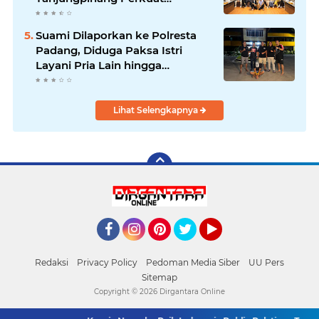
Kolaborasi Strategis
Suami Dilaporkan ke Polresta
Padang, Diduga Paksa Istri
Layani Pria Lain hingga
Berulang Kali
Lihat Selengkapnya
Facebook
Instagram
Pinterest
Twitter
YouTube
Redaksi
Privacy Policy
Pedoman Media Siber
UU Pers
Sitemap
Copyright ©
2026 Dirgantara Online