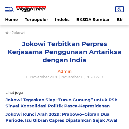
Home
Terpopuler
Indeks
BKSDA Sumbar
BMK
›
Jokowi
Jokowi Terbitkan Perpres
Kerjasama Penggunaan Antariksa
dengan India
Admin
01 November 2020 | November 01, 2020 WIB
Lihat juga
Jokowi Tegaskan Siap “Turun Gunung” untuk PSI:
Sinyal Konsolidasi Politik Pasca-Kepresidenan
Jokowi Kunci Arah 2029: Prabowo–Gibran Dua
Periode, Isu Gibran Capres Dipatahkan Sejak Awal