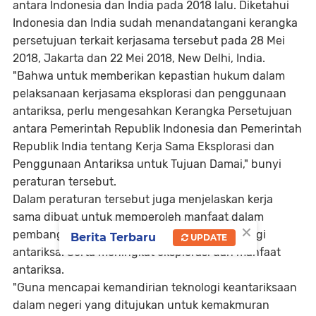
antara Indonesia dan India pada 2018 lalu. Diketahui
Indonesia dan India sudah menandatangani kerangka
persetujuan terkait kerjasama tersebut pada 28 Mei
2018, Jakarta dan 22 Mei 2018, New Delhi, India.
"Bahwa untuk memberikan kepastian hukum dalam
pelaksanaan kerjasama eksplorasi dan penggunaan
antariksa, perlu mengesahkan Kerangka Persetujuan
antara Pemerintah Republik Indonesia dan Pemerintah
Republik India tentang Kerja Sama Eksplorasi dan
Penggunaan Antariksa untuk Tujuan Damai," bunyi
peraturan tersebut.
Dalam peraturan tersebut juga menjelaskan kerja
sama dibuat untuk memperoleh manfaat dalam
×
pembangunan ilmu pengetahuan dan teknologi
Berita Terbaru
UPDATE
antariksa. Serta meningkat eksplorasi dan manfaat
antariksa.
"Guna mencapai kemandirian teknologi keantariksaan
dalam negeri yang ditujukan untuk kemakmuran