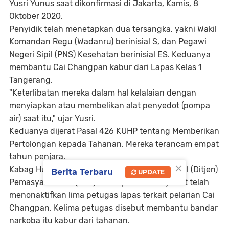
Yusri Yunus saat dikonfirmasi di Jakarta, Kamis, 8
Oktober 2020.
Penyidik telah menetapkan dua tersangka, yakni Wakil
Komandan Regu (Wadanru) berinisial S, dan Pegawi
Negeri Sipil (PNS) Kesehatan berinisial ES. Keduanya
membantu Cai Changpan kabur dari Lapas Kelas 1
Tangerang.
"Keterlibatan mereka dalam hal kelalaian dengan
menyiapkan atau membelikan alat penyedot (pompa
air) saat itu," ujar Yusri.
Keduanya dijerat Pasal 426 KUHP tentang Memberikan
Pertolongan kepada Tahanan. Mereka terancam empat
tahun penjara.
×
Kabag Humas dan Protokol Direkrorat Jenderal (Ditjen)
Berita Terbaru
UPDATE
Pemasyarakatan (PAS) Rika Aprianti menyebut telah
menonaktifkan lima petugas lapas terkait pelarian Cai
Changpan. Kelima petugas disebut membantu bandar
narkoba itu kabur dari tahanan.