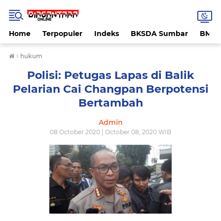
Home
Terpopuler
Indeks
BKSDA Sumbar
BMK
›
hukum
Polisi: Petugas Lapas di Balik
Pelarian Cai Changpan Berpotensi
Bertambah
Admin
08 October 2020 | October 08, 2020 WIB