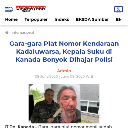
Home
Terpopuler
Indeks
BKSDA Sumbar
BMK
›
internasional
Gara-gara Plat Nomor Kendaraan
Kadaluwarsa, Kepala Suku di
Kanada Bonyok Dihajar Polisi
Admin
08 June 2020 | June 08, 2020 WIB
D'On, Kanada,-
Gara-gara plat nomor mobil sudah