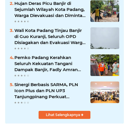
Hujan Deras Picu Banjir di
Sejumlah Wilayah Kota Padang,
Warga Dievakuasi dan Diminta
Waspada Banjir Susulan
Wali Kota Padang Tinjau Banjir
di Guo Kuranji, Seluruh OPD
Disiagakan dan Evakuasi Warga
Dipercepat
Pemko Padang Kerahkan
Seluruh Kekuatan Tangani
Dampak Banjir, Fadly Amran
Desak Percepatan Proyek
Pengendalian Bencana
Sinergi Berbasis SARMA, PLN
Icon Plus dan PLN UP3
Tanjungpinang Perkuat
Kolaborasi Strategis
Lihat Selengkapnya