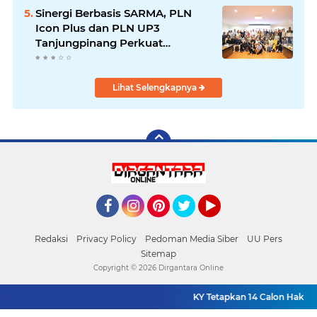
Pengendalian Bencana
Sinergi Berbasis SARMA, PLN
Icon Plus dan PLN UP3
Tanjungpinang Perkuat
Kolaborasi Strategis
Lihat Selengkapnya
Facebook
Instagram
Pinterest
Twitter
YouTube
Redaksi
Privacy Policy
Pedoman Media Siber
UU Pers
Sitemap
Copyright ©
2026 Dirgantara Online
KY Tetapkan 14 Calon Hakim 