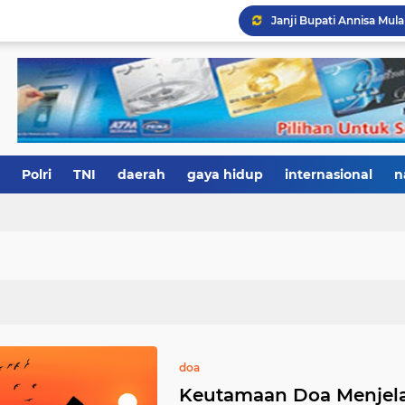
Polri
TNI
daerah
gaya hidup
internasional
n
doa
Keutamaan Doa Menjel