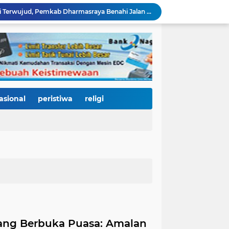
Janji Bupati Annisa Mulai Terwujud, Pemkab Dharmasraya Benahi Jalan Pulau Punjung–Kampung Surau Sepanjang 5,6 Kilometer
Sambut HJK ke-357, Pemko Padang dan Kodaeral II Satukan Kekuatan Bersihkan Batang Arau, Gelar Bakti Sosial hingga Donor Darah untuk Warga
Dirut Perumda AM Kota Padang Gandeng HKI dan BPJN Sumbar Cari Solusi Kekeruhan Air Baku Sungai Paraku
Wakil Wali Kota Padang Dampingi Komisi V DPR RI Tinjau Jembatan Kalawi, Harapan Baru Percepatan Pemulihan Pascabanjir
Dua Atlet Muda SMPN 25 Padang Lolos ke O2SN Nasional, Siap Harumkan Nama Sumatera Barat
3.000 Mahasiswa Baru UNP Ikuti Police Goes To Campus, Ditlantas Polda Sumbar Tanamkan Budaya Tertib Berlalu Lintas Sejak Hari Pertama Kuliah
Open Ship Kapal Teluk Kendari Diprediksi Diserbu Pengunjung, Trans Padang Ubah Rute Koridor 2 dan 4, Tarif Seluruh Koridor Cuma Rp1
Tak Gentar Medan Ekstrem, Tim Trisula Polres Solok Selatan Sisir Sungai Bangko, Police Line Dipasang di Lokasi Dugaan Tambang Emas Ilegal
asional
peristiwa
religi
Depan SMAN 2 Payakumbuh Jadi Lokasi Penangkapan, Satresnarkoba Amankan Terduga Penyalahguna Narkotika dengan Barang Bukti 12,58 Gram Ganja
Merah Putih Berkibar, 500 Bendera Dibagikan untuk Menyalakan Semangat Kemerdekaan di Dharmasraya
ang Berbuka Puasa: Amalan