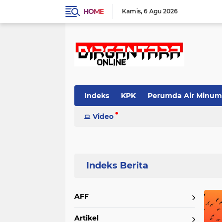
HOME
Kamis
6 Agu 2026
Indeks
KPK
Perumda Air Minum
Video
Home
Currently Browsing: doa
AFF
Artikel