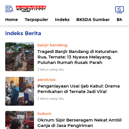
Home
Terpopuler
Indeks
BKSDA Sumbar
BMK
Home
Currently Browsing: Ternate
banjir bandang
Tragedi Banjir Bandang di Kelurahan
Rua, Ternate: 13 Nyawa Melayang,
Puluhan Rumah Rusak Parah
2 tahun yang lalu
peristiwa
Penganiayaan Usai Ijab Kabul: Drama
Pernikahan di Ternate Jadi Viral
2 tahun yang lalu
hukum
Oknum Sipir Berseragam Nekat Ambil
Ganja di Jasa Pengiriman