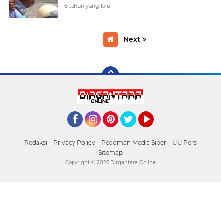
6 tahun yang lalu
Next
Facebook
Instagram
Pinterest
Twitter
YouTube
Redaksi
Privacy Policy
Pedoman Media Siber
UU Pers
Sitemap
Copyright ©
2026 Dirgantara Online