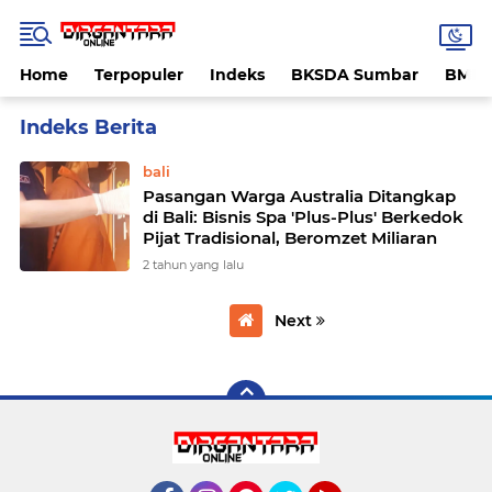
Home
Terpopuler
Indeks
BKSDA Sumbar
BMK
Home
Currently Browsing: Spa plus plus
bali
Pasangan Warga Australia Ditangkap
di Bali: Bisnis Spa 'Plus-Plus' Berkedok
Pijat Tradisional, Beromzet Miliaran
2 tahun yang lalu
Next