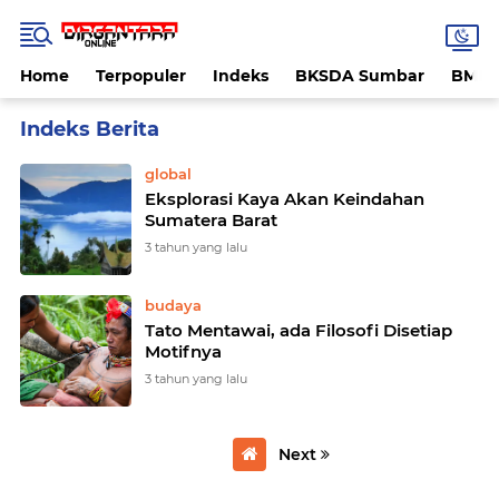
Home
Terpopuler
Indeks
BKSDA Sumbar
BMK
Home
Currently Browsing: Ragam
global
Eksplorasi Kaya Akan Keindahan
Sumatera Barat
3 tahun yang lalu
budaya
Tato Mentawai, ada Filosofi Disetiap
Motifnya
3 tahun yang lalu
Next