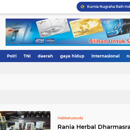
Polri
TNI
daerah
gaya hidup
internasional
n
Habbatussuda
Rania Herbal Dharmasra