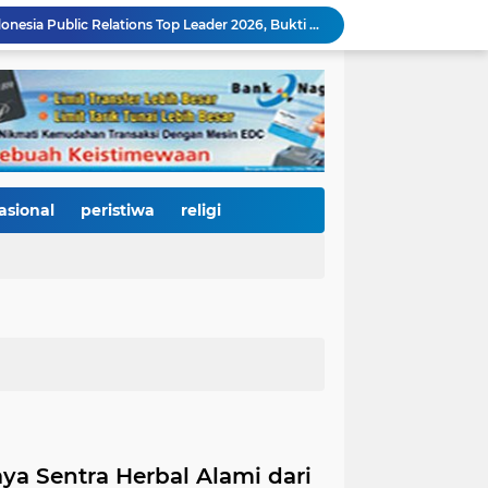
Kurnia Nugraha Raih Indonesia Public Relations Top Leader 2026, Bukti Komitmen JNE Bangun Bisnis Berkelanjutan Lewat Komunikasi Berdampak
HJK Padang ke-357 Jadi Titik Balik Pendidikan, Pemko Padang Gandeng Universiti Kuala Lumpur Buka Jalan Beasiswa dan Kampus Internasional
KRI Teluk Kendari-518 Bersandar di Teluk Bayur, Hadiah Istimewa HJK Padang ke-357: Warga Diajak Naik Kapal Perang Gratis
International Symposium Kota Tua Padang Gaungkan Kolaborasi Dunia, Fadly Amran Ajak Selamatkan Batang Arau dan Wujudkan Pariwisata Berkelanjutan
2.334 Peserta Padati Auditorium UNP, Fadly Amran Ajak Dunia Pendidikan Bersatu Wujudkan 'Padang Juara' Berdaya Saing Global
3.000 Mahasiswa Baru UNP Ikuti Police Goes To Campus, Ditlantas Polda Sumbar Tanamkan Budaya Tertib Berlalu Lintas Sejak Hari Pertama Kuliah
Open Ship Kapal Teluk Kendari Diprediksi Diserbu Pengunjung, Trans Padang Ubah Rute Koridor 2 dan 4, Tarif Seluruh Koridor Cuma Rp1
Tak Gentar Medan Ekstrem, Tim Trisula Polres Solok Selatan Sisir Sungai Bangko, Police Line Dipasang di Lokasi Dugaan Tambang Emas Ilegal
asional
peristiwa
religi
HJK Padang ke-357 Berubah Jadi Gerakan Kemanusiaan, Pemko Hadirkan "Road to Gastronomy Charity" untuk Bantu Korban Banjir
Dua Perwira Polresta Banda Aceh Dikabarkan Diamankan Mabes Polri, Dugaan Narkoba hingga Penyalahgunaan Wewenang Masih Menunggu Kepastian
ya Sentra Herbal Alami dari