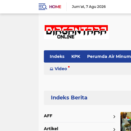
HOME
Jum'at
7 Agu 2026
Indeks
KPK
Perumda Air Minum
Video
Home
Currently Browsing: Minyak Zaitun
AFF
Artikel