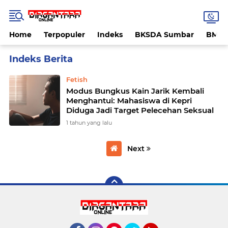
Home
Terpopuler
Indeks
BKSDA Sumbar
BMK
Home
Currently Browsing: Kain Jarik
Fetish
Modus Bungkus Kain Jarik Kembali
Menghantui: Mahasiswa di Kepri
Diduga Jadi Target Pelecehan Seksual
1 tahun yang lalu
Next