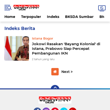
Home
Terpopuler
Indeks
BKSDA Sumbar
BMK
Home
Currently Browsing: Istana Bogor
Istana Bogor
Jokowi Rasakan 'Bayang Kolonial' di
Istana, Prabowo Siap Percepat
Pembangunan IKN
2 tahun yang lalu
Next