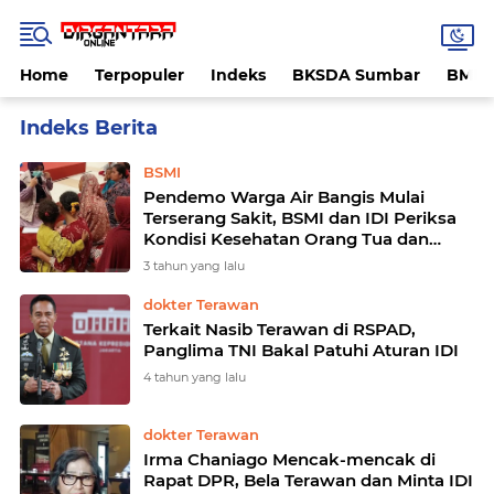
Home
Terpopuler
Indeks
BKSDA Sumbar
BMK
Home
Currently Browsing: IDI
BSMI
Pendemo Warga Air Bangis Mulai
Terserang Sakit, BSMI dan IDI Periksa
Kondisi Kesehatan Orang Tua dan
Anak-anak
3 tahun yang lalu
dokter Terawan
Terkait Nasib Terawan di RSPAD,
Panglima TNI Bakal Patuhi Aturan IDI
4 tahun yang lalu
dokter Terawan
Irma Chaniago Mencak-mencak di
Rapat DPR, Bela Terawan dan Minta IDI