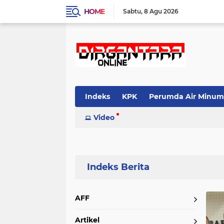
HOME
Sabtu
8 Agu 2026
Indeks
KPK
Perumda Air Minum
Video
Home
Currently Browsing: Direktur Persiba Balikpapan
AFF
Artikel