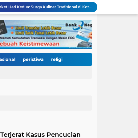
Padang Gastronomy Market Hari Kedua: Surga Kuliner Tradisional di Kota Tua, UMKM Lokal Banjir Apresiasi
Gowes Siti Nurbaya Jadi Magnet Pesepeda Luar Daerah, HJK ke-357 Padang Makin Meriah
Tanam Pohon di Tepian Batang Arau, Padang dan Hildesheim Teguhkan Persahabatan Menuju Kota Global
Pasca Banjir, PUPR Padang Bergerak Cepat: Tanggul Lapau Munggu Diperbaiki, Sungkai dan SMPN 41 Dibersihkan
3.000 Pesepeda Kepung Kota Padang, Gowes Siti Nurbaya Adventure-X Jadi Pesta Olahraga dan Promosi Wisata
66 Kepala Dapur MBG Diproses Pecat! Ada Terlibat Judi Online hingga Kasus Keracunan Berulang
Dugaan Kekerasan PJU Polda Sumbar terhadap Sopir Disorot, Miko Kamal: Jangan Ada Kekebalan Hukum bagi Aparat
Di Hari Jadi Kota Padang ke-357, Air Mata Wawako Maigus Nasir Tumpah Saat Menemui Lansia Sebatang Kara yang Bertahun-tahun Terbaring Sakit
asional
peristiwa
religi
HJK ke-357, Fadly Amran Tegaskan Arah Baru Kota Padang: Bangkit dari Bencana, Melaju Menjadi Kota Pendidikan, Pariwisata, dan Perdagangan Bertaraf Dunia
Mata Jeli HJK 357: Warga Padang Diajak Jadi Pengawas Kebersihan, Kemeriahan HJK Harus Tetap Rancak dan Bersih
 Terjerat Kasus Pencucian