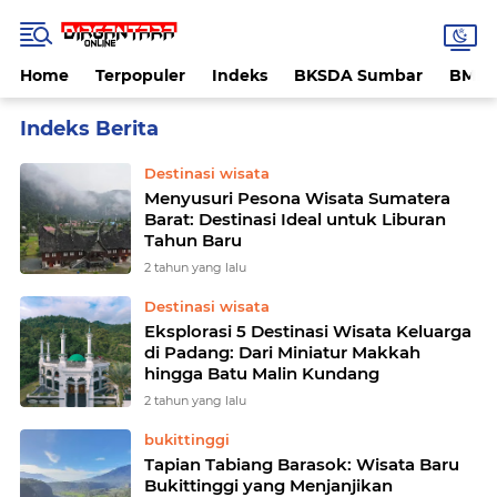
Home
Terpopuler
Indeks
BKSDA Sumbar
BMK
Home
Currently Browsing: Destinasi wisata
Destinasi wisata
Menyusuri Pesona Wisata Sumatera
Barat: Destinasi Ideal untuk Liburan
Tahun Baru
2 tahun yang lalu
Destinasi wisata
Eksplorasi 5 Destinasi Wisata Keluarga
di Padang: Dari Miniatur Makkah
hingga Batu Malin Kundang
2 tahun yang lalu
bukittinggi
Tapian Tabiang Barasok: Wisata Baru
Bukittinggi yang Menjanjikan