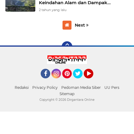
Keindahan Alam dan Dampak
Ekonomi Positif
2 tahun yang lalu
Next
Facebook
Instagram
Pinterest
Twitter
YouTube
Redaksi
Privacy Policy
Pedoman Media Siber
UU Pers
Sitemap
Copyright ©
2026 Dirgantara Online