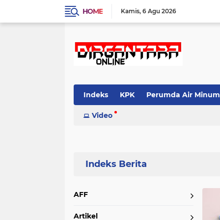
HOME
Kamis
6 Agu 2026
Indeks
KPK
Perumda Air Minum
Video
Home
Currently Browsing: Cicak
AFF
Artikel