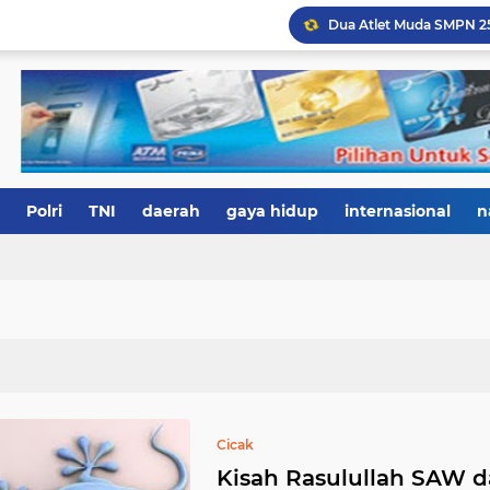
Polri
TNI
daerah
gaya hidup
internasional
n
Cicak
Kisah Rasulullah SAW d