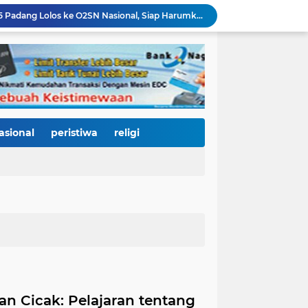
Dua Atlet Muda SMPN 25 Padang Lolos ke O2SN Nasional, Siap Harumkan Nama Sumatera Barat
38 Tahun Bersaudara, Padang dan Hildesheim Perkuat Kerja Sama: Fokus Pulihkan Batang Arau, Kembangkan Pariwisata Hijau hingga SDM Berkelas Dunia
Pemko Padang Perkuat Sinergi dengan APPMBGI, Targetkan Kota Percontohan Nasional Program Makan Bergizi Gratis
Sestama BNPB Tinjau Lokasi Banjir Bandang di Kuranji, Pemko Padang Harapkan Dukungan Percepatan Penanganan dan Rehabilitasi Pascabencana
Zigo Rolando Tinjau Pembangunan IPA Taban III, Perkuat Komitmen Hadirkan Layanan Air Bersih Andal bagi Warga Padang
Menyemaikan Ketangguhan dari Hulu: Ekspedisi Andalas 2026 Perkuat Mitigasi Bencana dan Hijaukan Muaro Sungai Lolo untuk Lindungi Generasi Masa Depan
Generasi Emas Dimulai dari Piring Makan: Ekspedisi Andalas 2026 Bangun Gerakan Lawan Stunting di Muaro Sungai Lolo
Distribusi Air Bersih Pascabanjir Berangsur Pulih, Perumda Air Minum Kota Padang Terus Kejar Normalisasi Layanan
asional
peristiwa
religi
Gerak Cepat Pascabanjir, Tim TRC PUPR Kerahkan Alat Berat Bersihkan Lumpur di Sejumlah Titik Kota Padang
Wakil Wali Kota Padang Dampingi Komisi V DPR RI Tinjau Jembatan Kalawi, Harapan Baru Percepatan Pemulihan Pascabanjir
an Cicak: Pelajaran tentang