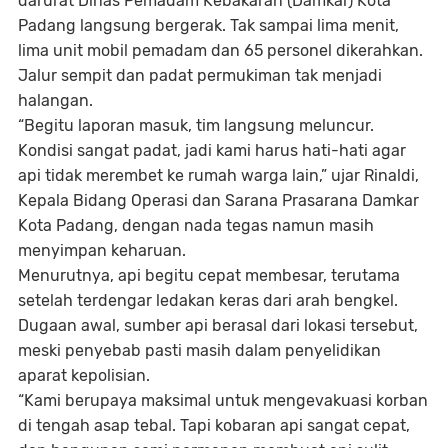
darurat
Dinas Pemadam Kebakaran (Damkar) Kota
Padang
langsung bergerak. Tak sampai lima menit,
lima unit mobil pemadam dan 65 personel
dikerahkan.
Jalur sempit dan padat permukiman tak menjadi
halangan.
“Begitu laporan masuk, tim langsung meluncur.
Kondisi sangat padat, jadi kami harus hati-hati agar
api tidak merembet ke rumah warga lain,” ujar
Rinaldi
,
Kepala Bidang Operasi dan Sarana Prasarana Damkar
Kota Padang, dengan nada tegas namun masih
menyimpan keharuan.
Menurutnya, api begitu cepat membesar, terutama
setelah terdengar
ledakan keras dari arah bengkel
.
Dugaan awal, sumber api berasal dari lokasi tersebut,
meski penyebab pasti masih dalam penyelidikan
aparat kepolisian.
“Kami berupaya maksimal untuk mengevakuasi korban
di tengah asap tebal. Tapi kobaran api sangat cepat,