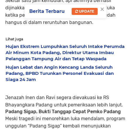
Sekitar
satu jam
kemudian, api akhirnya berhasil
×
dijinakkan. Tapi kelegaan itu segera berganti duka
Berita Terbaru
UPDATE
ketika petugas menemukan dua jasad yang sudah
hangus di dalam reruntuhan bangunan.
Lihat juga
Hujan Ekstrem Lumpuhkan Seluruh Intake Perumda
Air Minum Kota Padang, Direktur Utama Imbau
Pelanggan Tampung Air dan Tetap Waspada
Hujan Lebat dan Angin Kencang Landa Seluruh
Padang, BPBD Turunkan Personel Evakuasi dan
Siaga 24 Jam
Jenazah
Inen dan Ravi
segera dievakuasi ke
RS
Bhayangkara Padang
untuk pemeriksaan lebih lanjut.
Padang Sigap, Bukti Tanggap Cepat Pemko Padang
Meski tragedi ini menorehkan luka mendalam,
program
unggulan “Padang Sigap”
kembali menunjukkan