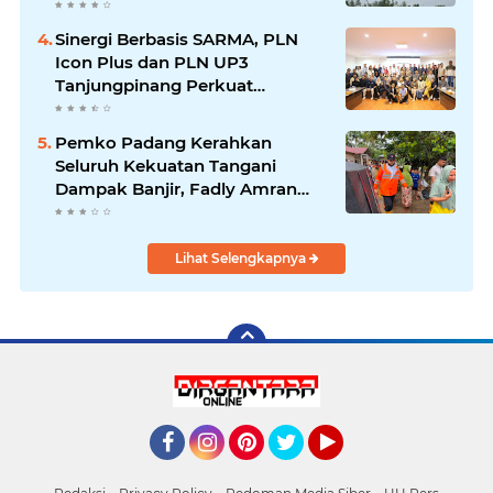
Dipercepat
Sinergi Berbasis SARMA, PLN
Icon Plus dan PLN UP3
Tanjungpinang Perkuat
Kolaborasi Strategis
Pemko Padang Kerahkan
Seluruh Kekuatan Tangani
Dampak Banjir, Fadly Amran
Desak Percepatan Proyek
Pengendalian Bencana
Lihat Selengkapnya
Facebook
Instagram
Pinterest
Twitter
YouTube