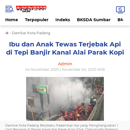
Home
Terpopuler
Indeks
BKSDA Sumbar
BMK
›
Damkar Kota Padang
Ibu dan Anak Tewas Terjebak Api
di Tepi Banjir Kanal Alai Parak Kopi
Admin
04 November 2025 | November 04, 2025 WIB
Damkar Kota Padang Berjibaku Padamkan Api yang Menghanguskan 1
Unit Bengkel di Banjar Kanal Alai Parak Kopi (Dok: Diskominfo Padang)