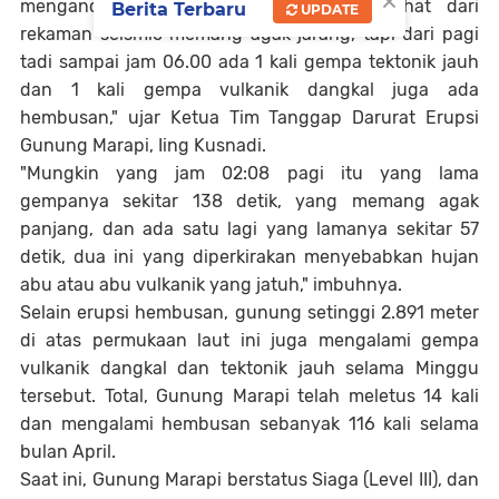
×
mengandung material abu. Kalau kita lihat dari
Berita Terbaru
UPDATE
rekaman seismic memang agak jarang, tapi dari pagi
tadi sampai jam 06.00 ada 1 kali gempa tektonik jauh
dan 1 kali gempa vulkanik dangkal juga ada
hembusan," ujar Ketua Tim Tanggap Darurat Erupsi
Gunung Marapi, Iing Kusnadi.
"Mungkin yang jam 02:08 pagi itu yang lama
gempanya sekitar 138 detik, yang memang agak
panjang, dan ada satu lagi yang lamanya sekitar 57
detik, dua ini yang diperkirakan menyebabkan hujan
abu atau abu vulkanik yang jatuh," imbuhnya.
Selain erupsi hembusan, gunung setinggi 2.891 meter
di atas permukaan laut ini juga mengalami gempa
vulkanik dangkal dan tektonik jauh selama Minggu
tersebut. Total, Gunung Marapi telah meletus 14 kali
dan mengalami hembusan sebanyak 116 kali selama
bulan April.
Saat ini, Gunung Marapi berstatus Siaga (Level III), dan