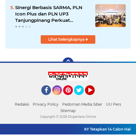
Pengendalian Bencana
Sinergi Berbasis SARMA, PLN
Icon Plus dan PLN UP3
Tanjungpinang Perkuat
Kolaborasi Strategis
Lihat Selengkapnya
Facebook
Instagram
Pinterest
Twitter
YouTube
Redaksi
Privacy Policy
Pedoman Media Siber
UU Pers
Sitemap
Copyright ©
2026 Dirgantara Online
KY Tetapkan 14 Calon Hakim 