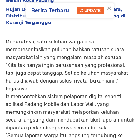
Bersih Kota Padang
×
Hujan Deras Hanyutkan Bendungan Sementara,
Berita Terbaru
UPDATE
Distribusi Air Bersih Perumda AM Kota Padang di
Kuranji Terganggu
Menurutnya, satu keluhan warga bisa
merepresentasikan puluhan bahkan ratusan suara
masyarakat lain yang mengalami masalah serupa.
“Kita tak hanya ingin perusahaan yang profesional,
tapi juga cepat tanggap. Setiap keluhan masyarakat
harus dijawab dengan solusi nyata, bukan janji,”
tegasnya.
Ia mencontohkan sistem pelaporan digital seperti
aplikasi Padang Mobile
dan
Lapor Wali
, yang
memungkinkan masyarakat melaporkan keluhan
secara langsung dan mendapatkan tiket laporan untuk
dipantau perkembangannya secara berkala.
“Semua laporan warga itu langsung terhubung ke