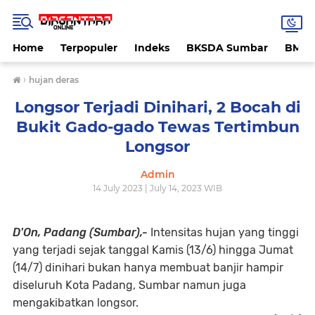
Home
Terpopuler
Indeks
BKSDA Sumbar
BMK
›
hujan deras
Longsor Terjadi Dinihari, 2 Bocah di
Bukit Gado-gado Tewas Tertimbun
Longsor
Admin
14 July 2023 | July 14, 2023 WIB
D'On, Padang (Sumbar),-
Intensitas hujan yang tinggi
yang terjadi sejak tanggal Kamis (13/6) hingga Jumat
(14/7) dinihari bukan hanya membuat banjir hampir
diseluruh Kota Padang, Sumbar namun juga
mengakibatkan longsor.