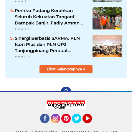
Dipercepat
Pemko Padang Kerahkan
Seluruh Kekuatan Tangani
Dampak Banjir, Fadly Amran
Desak Percepatan Proyek
Pengendalian Bencana
Sinergi Berbasis SARMA, PLN
Icon Plus dan PLN UP3
Tanjungpinang Perkuat
Kolaborasi Strategis
Lihat Selengkapnya
Facebook
Instagram
Pinterest
Twitter
YouTube