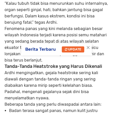
“Kalau tubuh tidak bisa menurunkan suhu internalnya,
organ seperti ginjal, hati, bahkan jantung bisa gagal
berfungsi. Dalam kasus ekstrem, kondisi ini bisa
berujung fatal,” tegas Ardhi.
Fenomena panas yang kini melanda sebagian besar
wilayah Indonesia terjadi karena
posisi semu matahari
yang sedang berada tepat di atas wilayah selatan
×
ekuator termasuk Pulau Jawa. Kondisi ini memicu
Berita Terbaru
UPDATE
lonjakan suhu selama beberapa minggu terakhir dan
bisa terus berlanjut.
Tanda-Tanda Heatstroke yang Harus Dikenali
Ardhi mengingatkan, gejala heatstroke sering kali
diawali dengan
tanda-tanda ringan yang sering
diabaikan
karena mirip seperti kelelahan biasa.
Padahal, mengenali gejalanya sejak dini bisa
menyelamatkan nyawa.
Beberapa tanda yang perlu diwaspadai antara lain:
Badan terasa sangat panas
, namun kulit justru