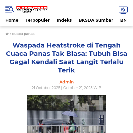
Home
Terpopuler
Indeks
BKSDA Sumbar
BMK
›
cuaca panas
Waspada Heatstroke di Tengah
Cuaca Panas Tak Biasa: Tubuh Bisa
Gagal Kendali Saat Langit Terlalu
Terik
Admin
21 October 2025 | October 21, 2025 WIB